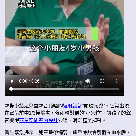
聲帶小結是兒童聲音嘶啞的
遊艇設計
“頭號元兇”。它常出現
在聲帶前中1/3接壤處，像兩粒對稱的“小米粒”，讓孩子的聲
音變得
商業空間室內設計
沙啞、消沉甚至掉聲。
醫生緊急提示：兒童聲帶懦弱，過量冷飲會引發充血水腫，