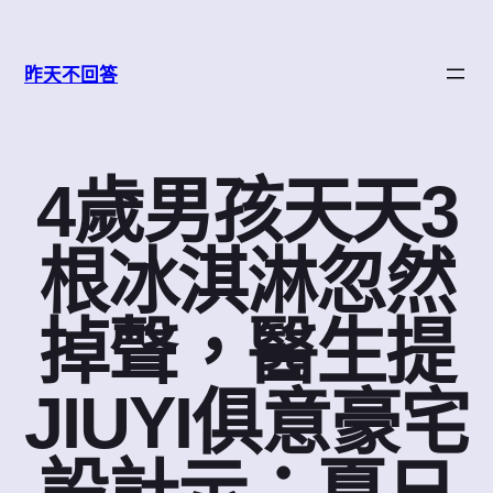
跳
至
昨天不回答
主
要
內
容
4歲男孩天天3
根冰淇淋忽然
掉聲，醫生提
JIUYI俱意豪宅