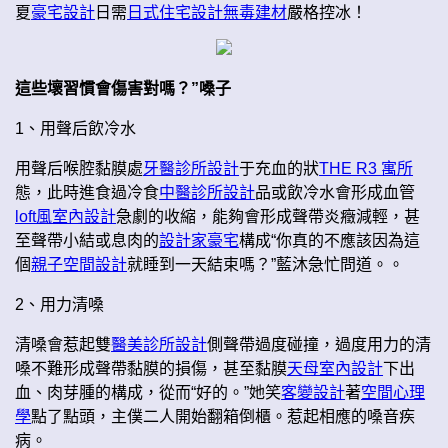
夏
豪宅設計
日需
日式住宅設計
無毒建材
嚴格控冰！
這些壞習慣會傷害對嗎？”嗓子
1、用聲后飲冷水
用聲后喉腔黏膜處
牙醫診所設計
于充血的狀
THE R3 寓所
態，此時進食過冷食
中醫診所設計
品或飲冷水會形成血管
loft風室內設計
急劇的收縮，能夠會形成聲帶炎癥減輕，甚
至聲帶小結或息肉的
設計家豪宅
構成“你真的不應該因為這
個
親子空間設計
就睡到一天結束嗎？”藍沐急忙問道。。
2、用力清嗓
清嗓會惹起雙
醫美診所設計
側聲帶過度碰撞，過度用力的清
嗓不難形成聲帶黏膜的損傷，甚至黏膜
天母室內設計
下出
血、肉芽腫的構成，從而“好的。”她笑
客變設計
著
空間心理
學
點了點頭，主僕二人開始翻箱倒櫃。惹起相應的嗓音疾
病。