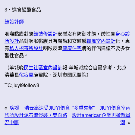
3、進食過酸食品
綠設計師
咽喉黏膜對酸
綠裝修設計
安慰沒有防御才能，酸性食
身心診
所設計
品對咽喉黏膜具有腐蝕和安慰感
禪風室內設計
化，患
有
私人招待所設計
咽喉反流
健康住宅
病的伴侶建議不要多食
酸性食品。
（羊城晚
民生社區室內設計
報·羊城派綜合自豪參考、北京
清華長
侘寂風
庚醫院、深圳市國民醫院）
TC:jiuyi9follow8
«
突發！清云高速受JIUYI俱意
“多重夾擊”！JIUYI俱意室內
診所設計泥石流侵襲，雙向路
設計american企業再掀裁員
況中斷
潮
»