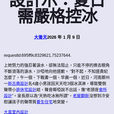
設計示：夏日
需嚴格控冰
大後天
2026 年 1 月 9 日
requestId:695ff9c8329621.75237644.
上她努力的強忍著淚水，卻無法阻止，只能不停的擦去眼角
不斷滑落的淚水，沙啞地向他道歉。 “對不起，不知道貴妃
怎麼了，午一個、下戰書一個、早晨一個，近日，河南鄭州
一
新古典設計
名4歲小男孩因天天吃3個冰淇淋，導致雙側
聲帶小
退休宅設計
結，聲音嘶啞說不出話，像“老頭音
會所
設計
”。家長原以為“天熱吃冰無所謂”，
老屋翻新
沒想到冷安
慰讓孩子的聲帶質
養生住宅
地突變。
大直室內設計