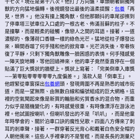
十七次。現在是第十八次。他打了方向盤，車頭朝著銅獨角
獸的方向猛地偏轉。後視鏡發出最後的溫柔提醒：
包養
「再
見，世界。」他沒有撞上獨角獸，但他那顫抖的車尾卻擦到
了停車塔三號車位入口處的一根古老、佈滿苔蘚的柱子。不
是撞擊，而是輕柔的碰觸，像戀人之間的耳語。接著，一道
濃郁的、像薄荷口香糖一樣的綠色光芒。猛地從柱子爆發出
來，瞬間吞噬了何手殘和他的掀背車。光芒消失後，窄巷恢
復了平靜，只剩下獨角獸雕像一臉困惑的表情。何手殘感覺
一陣天旋地轉，等他回過神來，他的車子竟然垂直停在一個
貼滿了巨大獎狀的牆壁上。獎狀上寫著：「完美倒車入庫獎
——第零點零零零零零九度偏差。」落款人是「倒車王」。
他趕緊從車窗探出
包養網
頭，發現周圍不再是熟悉的城市街
道，而是一望無際、由無數白線和編號組成的巨大網格。這
裡的空氣聞起來像是新買的輪胎和劣質香水的混合物，而重
力似乎是隨機變化的，有時感覺很重，有時像漂浮在游泳池
裡。他試圖按喇叭，但喇叭發出的不是「叭叭」，而是他童
年時學會的、關於泊車口訣的魔性兒歌。四面八方傳來了刺
耳的剎車聲，接著，一群穿著反光背心和戴著白色安全帽的
人朝他衝來。這些人手裡拿的不是警棍，而是長長的測量尺