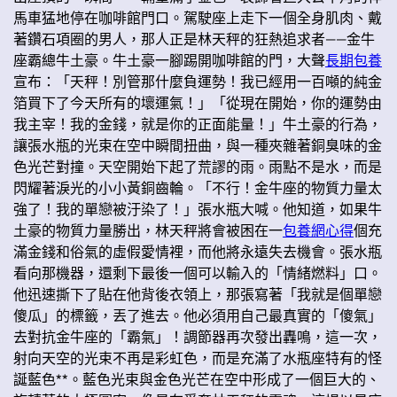
馬車猛地停在咖啡館門口。駕駛座上走下一個全身肌肉、戴
著鑽石項圈的男人，那人正是林天秤的狂熱追求者——金牛
座霸總牛土豪。牛土豪一腳踢開咖啡館的門，大聲
長期包養
宣布：「天秤！別管那什麼負運勢！我已經用一百噸的純金
箔買下了今天所有的壞運氣！」「從現在開始，你的運勢由
我主宰！我的金錢，就是你的正面能量！」牛土豪的行為，
讓張水瓶的光束在空中瞬間扭曲，與一種夾雜著銅臭味的金
色光芒對撞。天空開始下起了荒謬的雨。雨點不是水，而是
閃耀著淚光的小小黃銅齒輪。「不行！金牛座的物質力量太
強了！我的單戀被汙染了！」張水瓶大喊。他知道，如果牛
土豪的物質力量勝出，林天秤將會被困在一
包養網心得
個充
滿金錢和俗氣的虛假愛情裡，而他將永遠失去機會。張水瓶
看向那機器，還剩下最後一個可以輸入的「情緒燃料」口。
他迅速撕下了貼在他背後衣領上，那張寫著「我就是個單戀
傻瓜」的標籤，丟了進去。他必須用自己最真實的「傻氣」
去對抗金牛座的「霸氣」！調節器再次發出轟鳴，這一次，
射向天空的光束不再是彩虹色，而是充滿了水瓶座特有的怪
誕藍色**。藍色光束與金色光芒在空中形成了一個巨大的、