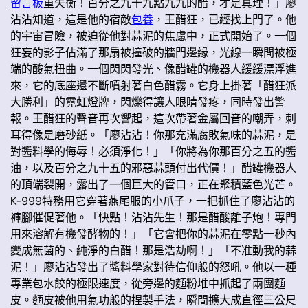
留言板
重失衡！百分之九十九點九九的醋，才是真理！」廖
沾沾知道，這是他的宿敵
包養
，王醋狂，已經找上門了。他
的宇宙冒險，被迫從他對蒜泥的焦慮中，正式開始了。一個
狂妄的影子佔滿了那扇被撞破的牆門邊緣，光線一瞬間被極
端的酸氣扭曲。一個閃閃發光、像醋罐的機器人緩緩漂浮進
來，它的底座還不斷噴射著白色醋霧。它身上掛著「醋狂派
大勝利」的霓虹燈牌，閃爍得讓人眼睛發疼，同時發出警
報。王醋狂的聲音再次響起，這次帶著金屬回音的嘲弄，刺
耳得像是磨砂紙。「廖沾沾！你那充滿腐敗氣味的蒜泥，是
對醬料學的侮辱！必須淨化！」「你將為你那百分之五的醬
油，以及百分之九十五的邪惡蒜頭付出代價！」醋罐機器人
的頂端裂開，露出了一個巨大的管口，正在聚積藍色光芒。
K-999特務用它穿著燕尾服的小爪子，一把抓住了廖沾沾的
褲腳催促著他。「快點！沾沾先生！那是醋酸離子炮！專門
用來溶解有機發酵物的！」「它會把你的蒜泥在零點一秒內
變成無菌的、純淨的白醋！那是浩劫啊！」「不准動我的蒜
泥！」廖沾沾發出了醬料學家對待信仰般的怒吼。他以一種
專業包水餃的極限速度，從旁邊的麵粉堆中抓起了兩團麵
皮。麵皮被他用氣功般的捏製手法，瞬間擴大成直徑三公尺