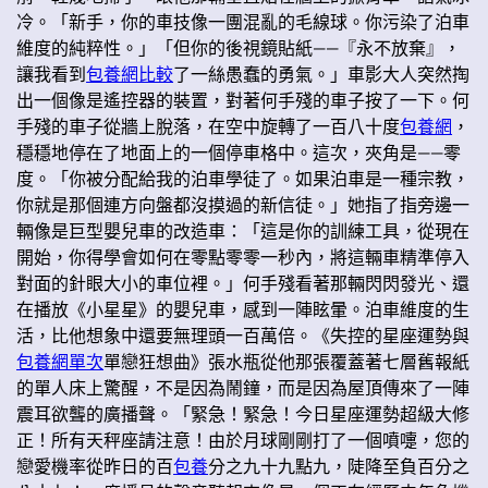
冷。「新手，你的車技像一團混亂的毛線球。你污染了泊車
維度的純粹性。」「但你的後視鏡貼紙——『永不放棄』，
讓我看到
包養網比較
了一絲愚蠢的勇氣。」車影大人突然掏
出一個像是遙控器的裝置，對著何手殘的車子按了一下。何
手殘的車子從牆上脫落，在空中旋轉了一百八十度
包養網
，
穩穩地停在了地面上的一個停車格中。這次，夾角是——零
度。「你被分配給我的泊車學徒了。如果泊車是一種宗教，
你就是那個連方向盤都沒摸過的新信徒。」她指了指旁邊一
輛像是巨型嬰兒車的改造車：「這是你的訓練工具，從現在
開始，你得學會如何在零點零零一秒內，將這輛車精準停入
對面的針眼大小的車位裡。」何手殘看著那輛閃閃發光、還
在播放《小星星》的嬰兒車，感到一陣眩暈。泊車維度的生
活，比他想象中還要無理頭一百萬倍。《失控的星座運勢與
包養網單次
單戀狂想曲》張水瓶從他那張覆蓋著七層舊報紙
的單人床上驚醒，不是因為鬧鐘，而是因為屋頂傳來了一陣
震耳欲聾的廣播聲。「緊急！緊急！今日星座運勢超級大修
正！所有天秤座請注意！由於月球剛剛打了一個噴嚏，您的
戀愛機率從昨日的百
包養
分之九十九點九，陡降至負百分之