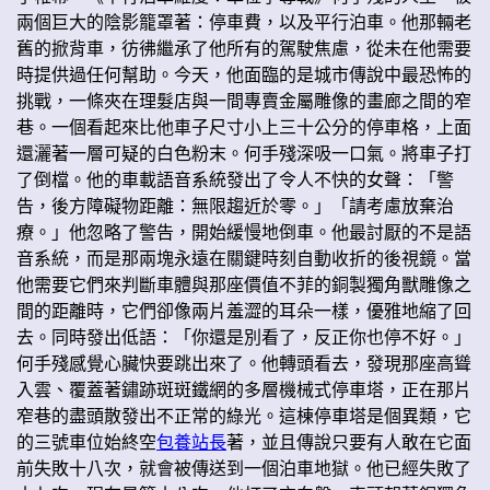
兩個巨大的陰影籠罩著：停車費，以及平行泊車。他那輛老
舊的掀背車，彷彿繼承了他所有的駕駛焦慮，從未在他需要
時提供過任何幫助。今天，他面臨的是城市傳說中最恐怖的
挑戰，一條夾在理髮店與一間專賣金屬雕像的畫廊之間的窄
巷。一個看起來比他車子尺寸小上三十公分的停車格，上面
還灑著一層可疑的白色粉末。何手殘深吸一口氣。將車子打
了倒檔。他的車載語音系統發出了令人不快的女聲：「警
告，後方障礙物距離：無限趨近於零。」「請考慮放棄治
療。」他忽略了警告，開始緩慢地倒車。他最討厭的不是語
音系統，而是那兩塊永遠在關鍵時刻自動收折的後視鏡。當
他需要它們來判斷車體與那座價值不菲的銅製獨角獸雕像之
間的距離時，它們卻像兩片羞澀的耳朵一樣，優雅地縮了回
去。同時發出低語：「你還是別看了，反正你也停不好。」
何手殘感覺心臟快要跳出來了。他轉頭看去，發現那座高聳
入雲、覆蓋著鏽跡斑斑鐵網的多層機械式停車塔，正在那片
窄巷的盡頭散發出不正常的綠光。這棟停車塔是個異類，它
的三號車位始終空
包養站長
著，並且傳說只要有人敢在它面
前失敗十八次，就會被傳送到一個泊車地獄。他已經失敗了