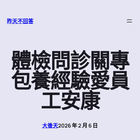
跳
至
昨天不回答
主
要
內
容
體檢問診關專
包養經驗愛員
工安康
大後天
2026 年 2 月 6 日