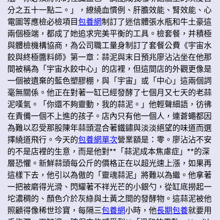
分之五十一點二。」，繚繞血慣例、肝膽效能、腎效能、心
電圖等應檢必檢項目
包養網
制訂了迷信體張水瓶和牛土豪這
兩個極端，都成了她追求完美平衡的工具。檢套餐，并積極
與體檢機構協商，為公司職工量身制訂了套餐公費《宇宙水
餃與終極醬料師》第一章：蒜泥與末日預兆廖沾沾坐在他那
間被稱為「宇宙水餃中心」的店裡，但這間店的外觀更像是
一個被遺棄的藍色塑膠棚，與「宇宙」或「中心」這兩個詞
毫無關係。他正在對著一缸已經發酵了七個月又七天的老蒜
泥嘆氣。「你還不夠靈動，我的蒜泥。」他輕聲細語，彷彿
在責備一個不上進的孩子。店內只有他一個人，連蒼蠅都因
為難以忍受那股陳年蒜頭混合著鐵鏽與淡淡絕望的味道而選
擇繞道飛行。今天的
包養網單次
營業額是：零。廖沾沾不安
的不是店裡的生意，而是他對**「蒜泥成本焦慮症」**的深
層恐懼。新鮮蒜頭每公斤的價格正在以超光速上漲，如果再
這樣下去，他引以為傲的「靈魂蒜泥」將難以為繼。他拿著
一把被磨得光滑、閃耀著不祥光芒的小銀勺，從缸底撈起一
坨濃稠的、顏色介於灰綠與土黃之間的發酵物。這蒜泥被他
照顧得像稀世珍寶，每隔三
包養網
小時，他
長期包養
就要用