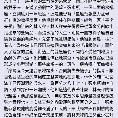
八十七！」廣播員的聲音聽起來像是一個正在經歷中年危機
的雙子座，充滿了戲劇性的絕望。張水瓶，一個典型的水瓶
座，立刻感到一陣恐慌，這是他患有「星座預報壓力症候
群」後的標準反應。他單戀著住在隔壁棟、經營一家「平衡
美學」咖啡館的林天秤。林天秤完美得像是從黃金分割線中
走出來的藝術品。而張水瓶的人生，則像一團被獅子座暴君
隨意亂踢的毛線球，充滿了混亂與錯位。他衝到窗邊，往外
看去。整座城市已經因為這個突如其來的「超級修正」而陷
入了荒謬的混亂。街道上的雙魚座們，開始不受控制地流下
鹹鹹的海水淚，他們無法停止地哭泣，導致城市低窪處已經
形成了小型潟湖。那些摩羯座的上班族，嚴格遵守著廣播中
「摩羯座今天適合原地踏步，否則將失去襪子」的指令。數
百名西裝筆挺的摩羯座正整齊地站在原地，他們的鞋子裡裝
滿了已經潮濕的淚水。「負百分之八十七？」張水瓶喃喃自
語，感到胃部一陣翻騰，他知道這代表著什麼。林天秤的運
勢越差，他那股積壓已久、無處安放的單戀能量就會越發瘋
狂地實體化。上次林天秤的戀愛運勢跌至百分之二十，張水
瓶就發現他的廚房裡長滿了巨大的、形狀是林天秤側臉的粉
紅色蘑菇。他必須在今天結束前，將林天秤的運勢至少提升