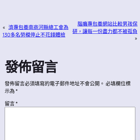
腦癱專包養網站比較男孩保
«
濟專包養南商河縣總工會為
研，讓每一份盡力都不被孤負
130多名勞模停止不花錢體檢
»
發佈留言
發佈留言必須填寫的電子郵件地址不會公開。
必填欄位標
示為
*
留言
*