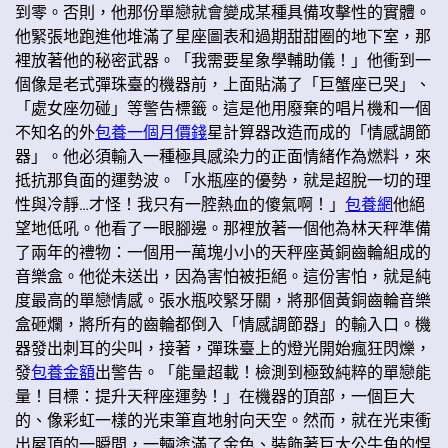
到零。否則，他那份單戀就會變成某種具備攻擊性的實體。
他緊張地跑進他堆滿了星座圖表和過期甜甜圈的地下室，那
裡放著他的秘密武器。「我需要星象學輔助儀！」他衝到一
個像是老式彈珠臺的機器前，上面貼滿了「巨蟹座已哭」、
「處女座勿碰」等警告標籤。這是他用廢棄的唱片機和一個
不知名的外
包養一個月價錢
星計算器改造而成的「情感調節
器」。他必須輸入一種極具感染力的正面情緒作為燃料，來
抵抗那負面的運勢波。「水瓶座的優勢，就是超脫一切的理
性與冷靜…才怪！我只有一腔熱血的傻氣啊！」
包養網
他絕
望地低吼。他看了一眼腳邊。那裡放著一個他為林天秤準備
了兩年的禮物：一個用一萬塊小小的天秤座黃銅齒輪組成的
音樂盒。他從未送出，因為害怕被拒絕。這份害怕，就是純
度最高的單戀情感。張水瓶咬緊牙關，將那個黃銅齒輪音樂
盒砸爛，將所有的齒輪都倒入「情感調節器」的輸入口。機
器發出刺耳的尖叫，接著，彈珠臺上的燈光開始瘋狂閃爍，
發
包養金額
出警告。「能量超載！檢測到極致純粹的單戀能
量！目標：提升天秤座運勢！」在機器的頂部，一個巨大
的、像彩虹一樣的光束筆直地射向天空。然而，就在光束衝
出屋頂的一瞬間，一輛塗滿了金色、裝飾著巨大公牛角的悍