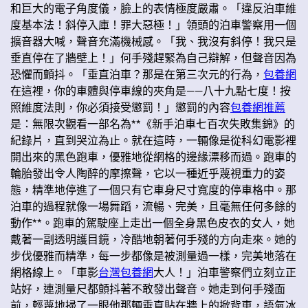
和巨大的電子角度儀，臉上的表情極度嚴肅。「違反泊車維
度基本法！斜停入庫！罪大惡極！」領頭的泊車警察用一個
擴音器大喊，聲音充滿機械感。「我、我沒有斜停！我只是
垂直停在了牆壁上！」何手殘趕緊為自己辯解，但聲音因為
恐懼而顫抖。「垂直泊車？那是在第三次元的行為，
包養網
在這裡，你的車體與停車線的夾角是——八十九點七度！按
照維度法則，你必須接受懲罰！」懲罰的內容
包養網推薦
是：無限次觀看一部名為**《新手泊車七百次失敗集錦》的
紀錄片，直到哭泣為止。就在這時，一輛像是從科幻電影裡
開出來的黑色跑車，優雅地從網格的邊緣漂移而過。跑車的
輪胎發出令人陶醉的摩擦聲，它以一種近乎蔑視重力的姿
態，精準地停進了一個只有它車身尺寸寬度的停車格中。那
泊車的過程就像一場舞蹈，流暢、完美，且毫無任何多餘的
動作**。跑車的駕駛座上走出一個全身黑色皮衣的女人，她
戴著一副透明護目鏡，冷酷地朝著何手殘的方向走來。她的
步伐優雅而精準，每一步都像是被測量過一樣，完美地落在
網格線上。「車影
台灣包養網
大人！」泊車警察們立刻立正
站好，連測量尺都顫抖著不敢發出聲音。她走到何手殘面
前，輕蔑地掃了一眼他那輛垂直貼在牆上的掀背車，語氣冰