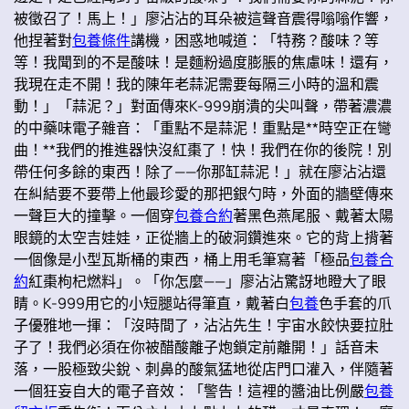
被徵召了！馬上！」廖沾沾的耳朵被這聲音震得嗡嗡作響，
他捏著對
包養條件
講機，困惑地喊道：「特務？酸味？等
等！我聞到的不是酸味！是麵粉過度膨脹的焦慮味！還有，
我現在走不開！我的陳年老蒜泥需要每隔三小時的溫和震
動！」「蒜泥？」對面傳來K-999崩潰的尖叫聲，帶著濃濃
的中藥味電子雜音：「重點不是蒜泥！重點是**時空正在彎
曲！**我們的推進器快沒紅棗了！快！我們在你的後院！別
帶任何多餘的東西！除了——你那缸蒜泥！」就在廖沾沾還
在糾結要不要帶上他最珍愛的那把銀勺時，外面的牆壁傳來
一聲巨大的撞擊。一個穿
包養合約
著黑色燕尾服、戴著太陽
眼鏡的太空吉娃娃，正從牆上的破洞鑽進來。它的背上揹著
一個像是小型瓦斯桶的東西，桶上用毛筆寫著「極品
包養合
約
紅棗枸杞燃料」。「你怎麼——」廖沾沾驚訝地瞪大了眼
睛。K-999用它的小短腿站得筆直，戴著白
包養
色手套的爪
子優雅地一揮：「沒時間了，沾沾先生！宇宙水餃快要拉肚
子了！我們必須在你被醋酸離子炮鎖定前離開！」話音未
落，一股極致尖銳、刺鼻的酸氣猛地從店門口灌入，伴隨著
一個狂妄自大的電子音效：「警告！這裡的醬油比例嚴
包養