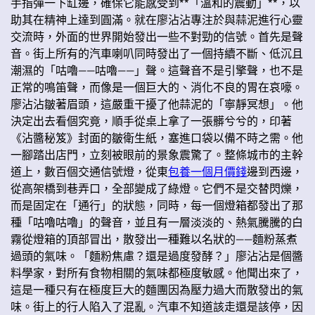
手指彈一下缸邊，確保它能感受到**「溫和的震動」**，以
助其在精神上達到圓滿。就在廖沾沾專注於與蒜泥進行心靈
交流時，外面的世界開始發出一些不對勁的信號。首先是聲
音。街上所有的汽車喇叭同時發出了一個持續不斷、低沉且
潮濕的「咕嚕——咕嚕——」聲。這聲音不是引擎聲，也不是
正常的鳴笛聲，而像是一個巨大的、消化不良的胃在哀嚎。
廖沾沾皺著眉頭，這嚴重干擾了他蒜泥的「寧靜冥想」。他
決定出去看個究竟，順手從桌上拿了一張髒兮兮的，印著
《沾醬秘笈》封面的皺衛生紙，塞進口袋以備不時之需。他
一腳踏出店門，立刻被眼前的景象震驚了。整條城市的主幹
道上，數百個交通信號燈，從東
包養一個月價錢
邊到西邊，
從高架橋到巷弄口，全部變成了綠燈。它們不是交替閃爍，
而是固定在「通行」的狀態，同時，每一個燈箱都發出了那
種「咕嚕咕嚕」的聲音，並且有一層淡淡的、熱氣騰騰的白
霧從燈箱的頂部冒出，散發出一種難以名狀的——麵粉蒸煮
過頭的氣味。「麵粉焦慮？還是過度發酵？」廖沾沾是個醬
料學家，對所有食物相關的氣味都極度敏感。他聞出來了，
這是一種只有在極度巨大的麵團因為壓力過大而散發出的氣
味。街上的行人陷入了混亂。汽車不知道該走還是該停，因