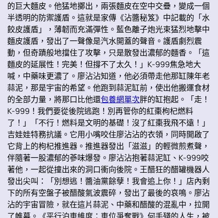
的巨大麵皮。他猛地擲出，兩張麵皮在空中交疊，變成一個
半透明的防禦護盾。這就是家傳《沾醬秘笈》中記載的「水
餃皮護盾」，薄韌而充滿彈性。藍色離子炮光束猛烈地擊中
麵皮護盾，發出了一聲像是汽水開蓋的聲音。護盾劇烈震
動，但奇蹟般地擋住了攻擊，只是散發出濃郁的麵香。「這
麵皮的延展性！完美！但撐不了太久！」K-999焦急地大
喊，中藥味更濃了。廖沾沾知道，他必須帶走他那缸陳年老
蒜泥，那是宇宙的希望。他跑到蒜泥缸前，使出他搬運食材
的全部力量，將那口比他還
包養網單次
胖的缸抱起。「走！
K-999！我們要從後院逃跑！別再管你的紅棗枸杞燃料
了！」「不行！燃料是文明的基礎！沒了紅棗我飛不遠！」
吉娃娃特務抗議。它用小嘴咬住廖沾沾的衣領，同時開啟了
它背上的枸杞推進器。推進器發出「滋滋」的輕微煎煮聲，
伴隨著一股濃郁的蔘味爆發。廖沾沾抱著蒜泥缸、K-999咬
著他，一起從撞出來的洞口衝向後院。王醋狂的醋罐機器人
發出尖叫：「別想逃！醬油黨餘孽！我會追上你！」店內剩
下的所有空盤子被醋酸氣波震碎，發出了最後的哀鳴。廖沾
沾的宇宙冒險，就在這片蒜泥、中藥和醋酸的混亂中，拉開
了帷幕。《平行泊車維度：車位爭奪戰》何手殘的人生，被