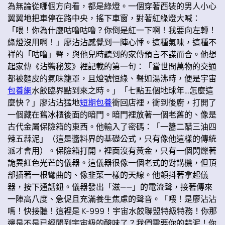
為無論從哪個方向看，都是綠燈。一個穿著西裝的男人小心
翼翼地把車停在路中央，搖下車窗，對著紅綠燈大喊：
「喂！你為什麼咕嚕咕嚕？你倒是紅一下啊！我要向左轉！
綠燈沒用啊！」廖沾沾感覺到一陣心悸。這種氣味，這種不
祥的「咕嚕」聲，與他兒時聽到的家傳預言不謀而合。他想
起家傳《沾醬秘笈》裡記載的第一句：「當世間萬物的交通
都被麵皮的氣味籠罩，且燈號恒綠、聲如湯沸時，便是宇宙
包養網
水餃臨界點到來之時。」「七點五個地球年…怎麼這
麼快？」廖沾沾猛地
短期包養
衝回店裡，衝到後廚，打開了
一個藏在舊冰櫃後面的暗門。暗門裡放著一個老舊的、像是
古代金屬保險箱的東西。他輸入了密碼：「一醬二醋三油四
辣五蒜泥」（這是醬料界的基礎公式，只有像他這樣的傳統
派才會用）。保險箱打開，裡面沒有黃金，只有一個閃爍著
詭異紅色光芒的儀器。這儀器很像一個老式的對講機，但頂
部插著一根彎曲的、像韭菜一樣的天線。他顫抖著拿起儀
器，按下通話鈕。儀器發出「滋——」的電流聲，接著傳來
一陣高八度、急促且充滿養生焦慮的聲音。「喂！是廖沾沾
嗎！快接聽！這裡是 K-999！宇宙水餃聯盟特級特務！你那
邊是不是已經聞到宇宙級的酸味了？我們需要你的蒜泥！你