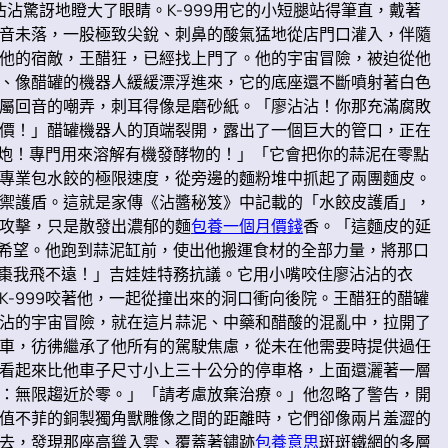
沾驚訝地瞪大了眼睛。K-999用它的小短腿站得筆直，戴著
音未落，一股極致尖銳、刺鼻的酸氣猛地從店門口灌入，伴隨
他的宿敵，王醋狂，已經找上門了。他的宇宙冒險，被迫從他
、像醋罐的機器人緩緩漂浮進來，它的底座還不斷噴射著白色
屬回音的嘲弄，刺耳得像是磨砂紙。「廖沾沾！你那充滿腐敗
價！」醋罐機器人的頂端裂開，露出了一個巨大的管口，正在
子炮！專門用來溶解有機發酵物的！」「它會把你的蒜泥在零點
專業包水餃的極限速度，從旁邊的麵粉堆中抓起了兩團麵皮。
禦護盾。這就是家傳《沾醬秘笈》中記載的「水餃皮護盾」，
攻擊，只是散發出濃郁的麵
包養一個月價錢
香。「這麵皮的延
的希望。他跑到蒜泥缸前，使出他搬運食材的全部力量，將那口
紅棗我飛不遠！」吉娃娃特務抗議。它用小嘴咬住廖沾沾的衣
-999咬著他，一起從撞出來的洞口衝向後院。王醋狂的醋罐
沾的宇宙冒險，就在這片蒜泥、中藥和醋酸的混亂中，拉開了
車，彷彿繼承了他所有的駕駛焦慮，從未在他需要時提供過任
看起來比他車子尺寸小上三十公分的停車格，上面還灑著一層
：無限趨近於零。」「請考慮放棄治療。」他忽略了警告，開
值不菲的銅製獨角獸雕像之間的距離時，它們卻像兩片羞澀的
去，發現那座高聳入雲、覆蓋著鏽跡
包養意思
斑斑鐵網的多層