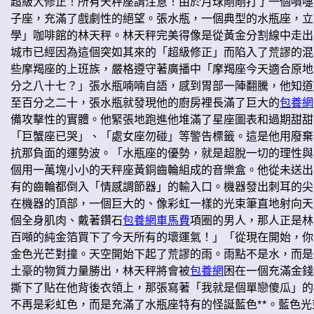
超級大修正！所有天秤座請注意！由於月球剛剛打了一個噴嚏
子座，充滿了戲劇性的絕望。張水瓶，一個典型的水瓶座，立
學」咖啡館的林天秤。林天秤完美得像是從黃金分割線中走出
城市已經因為這個突如其來的「超級修正」而陷入了荒謬的混
些摩羯座的上班族，嚴格遵守著廣播中「摩羯座今天適合原地
分之八十七？」張水瓶喃喃自語，感到胃部一陣翻騰，他知道
至百分之二十，張水瓶就發現他的廚房裡長滿了巨大的
包養網
備攻擊性的實體。他緊張地跑進他堆滿了星座圖表和過期甜甜
「巨蟹座已哭」、「處女座勿碰」等警告標籤。這是他用廢棄
抗那負面的運勢波。「水瓶座的優勢，就是超脫一切的理性與
個用一萬塊小小的天秤座黃銅齒輪組成的音樂盒。他從未送出
有的齒輪都倒入「情感調節器」的輸入口。機器發出刺耳的尖
在機器的頂部，一個巨大的、像彩虹一樣的光束筆直地射向天
個全身肌肉、戴著鑽石
包養網車馬費
項圈的男人，那人正是林
百噸的純金箔買下了今天所有的壞運氣！」「從現在開始，你
金色光芒對撞。天空開始下起了荒謬的雨。雨點不是水，而是
土豪的物質力量勝出，林天秤將會被
包養網
困在一個充滿金錢
撕下了貼在他背後衣領上，那張寫著「我就是個單戀傻瓜」的
不再是彩虹色，而是充滿了水瓶座特有的怪誕藍色**。藍色