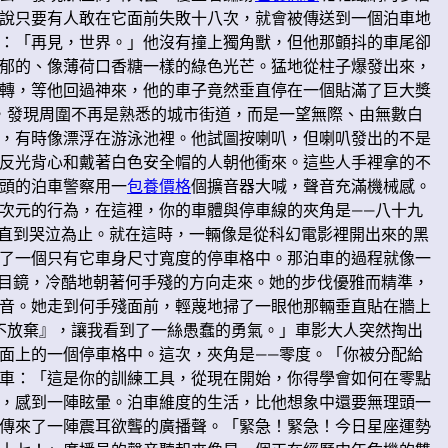
說只要有人敢在它面前失敗十八次，就會被傳送到一個泊車地
：「再見，世界。」他沒有撞上獨角獸，但他那顫抖的車尾卻
郁的、像薄荷口香糖一樣的綠色光芒。猛地從柱子爆發出來，
轉，等他回過神來，他的車子竟然垂直停在一個貼滿了巨大獎
，發現周圍不再是熟悉的城市街道，而是一望無際、由無數白
，有時像漂浮在游泳池裡。他試圖按喇叭，但喇叭發出的不是
反光背心和戴著白色安全帽的人朝他衝來。這些人手裡拿的不
頭的泊車警察用一
包養價格
個擴音器大喊，聲音充滿機械感。
次元的行為，在這裡，你的車體與停車線的夾角是——八十九
，直到哭泣為止。就在這時，一輛像是從科幻電影裡開出來的黑
了一個只有它車身尺寸寬度的停車格中。那泊車的過程就像一
目鏡，冷酷地朝著何手殘的方向走來。她的步伐優雅而精準，
音。她走到何手殘面前，輕蔑地掃了一眼他那輛垂直貼在牆上
不放棄』，讓我看到了一絲愚蠢的勇氣。」車影大人突然掏出
面上的一個停車格中。這次，夾角是——零度。「你被分配給
車：「這是你的訓練工具，從現在開始，你得學會如何在零點
，感到一陣眩暈。泊車維度的生活，比他想象中還要無理頭一
傳來了一陣震耳欲聾的廣播聲。「緊急！緊急！今日星座運勢