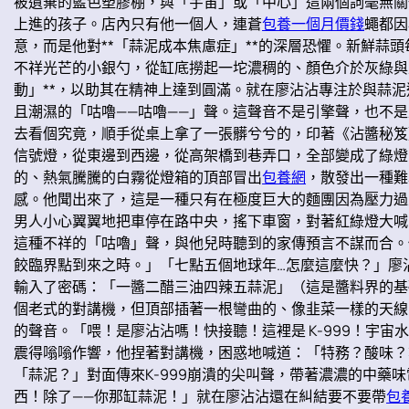
被遺棄的藍色塑膠棚，與「宇宙」或「中心」這兩個詞毫無關
上進的孩子。店內只有他一個人，連蒼
包養一個月價錢
蠅都因
意，而是他對**「蒜泥成本焦慮症」**的深層恐懼。新鮮
不祥光芒的小銀勺，從缸底撈起一坨濃稠的、顏色介於灰綠與
動」**，以助其在精神上達到圓滿。就在廖沾沾專注於與蒜
且潮濕的「咕嚕——咕嚕——」聲。這聲音不是引擎聲，也不
去看個究竟，順手從桌上拿了一張髒兮兮的，印著《沾醬秘笈
信號燈，從東邊到西邊，從高架橋到巷弄口，全部變成了綠燈
的、熱氣騰騰的白霧從燈箱的頂部冒出
包養網
，散發出一種難
感。他聞出來了，這是一種只有在極度巨大的麵團因為壓力過
男人小心翼翼地把車停在路中央，搖下車窗，對著紅綠燈大喊
這種不祥的「咕嚕」聲，與他兒時聽到的家傳預言不謀而合。
餃臨界點到來之時。」「七點五個地球年…怎麼這麼快？」廖
輸入了密碼：「一醬二醋三油四辣五蒜泥」（這是醬料界的基
個老式的對講機，但頂部插著一根彎曲的、像韭菜一樣的天線
的聲音。「喂！是廖沾沾嗎！快接聽！這裡是 K-999！宇
震得嗡嗡作響，他捏著對講機，困惑地喊道：「特務？酸味？
「蒜泥？」對面傳來K-999崩潰的尖叫聲，帶著濃濃的中藥
西！除了——你那缸蒜泥！」就在廖沾沾還在糾結要不要帶
包養