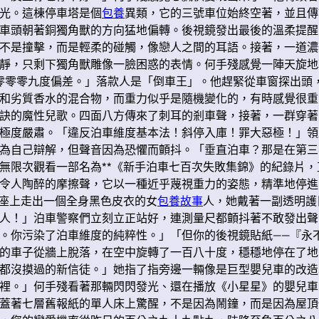
光。這棟停車塔是個
包養
異類，它的三號車位始終空著，並且傳
車頭朝著銅獨角獸的方向猛地偏轉。後視鏡發出最後的溫柔提醒
不是撞擊，而是輕柔的碰觸，像戀人之間的耳語。接著，一道濃
靜，只剩下獨角獸雕像一臉困惑的表情。何手殘感覺一陣天旋地
零零零九度偏差。」落款人是「倒車王」。他趕緊從車窗探出頭
和劣質香水的混合物，而重力似乎是隨機變化的，有時感覺很重
訣的魔性兒歌。四面八方傳來了刺耳的剎車聲，接著，一群穿著
極度嚴肅。「違反泊車維度基本法！斜停入庫！罪大惡極！」領
為自己辯解，但聲音因為恐懼而顫抖。「垂直泊車？那是在第三
無限次觀看一部名為**《新手泊車七百次失敗集錦》的紀錄片
令人陶醉的摩擦聲，它以一種近乎蔑視重力的姿態，精準地停進
駛座上走出一個全身黑色皮衣的女
包養故事
人，她戴著一副透明護
人！」泊車警察們立刻立正站好，連測量尺都顫抖著不敢發出聲
。你污染了泊車維度的純粹性。」「但你的後視鏡貼紙——『永
的車子從牆上脫落，在空中旋轉了一百八十度，穩穩地停在了地
都沒摸過的新信徒。」她指了指旁邊一輛像是巨型嬰兒車的改造
裡。」何手殘看著那輛閃閃發光、還在播放《小星星》的嬰兒車
蓋著七層舊報紙的單人床上驚醒，不是因為鬧鐘，而是因為屋頂