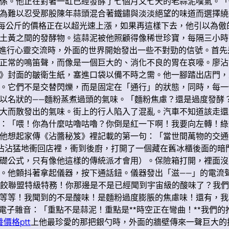
係。他正在對著一缸已經發酵了七個月又七天的老蒜泥嘆氣。「
為難以忍受那股陳年蒜頭混合著鐵鏽與淡淡絕望的味道而選擇繞
蒜頭每公斤的價格正在以超光速上漲，如果再這樣下去，他引以為
土黃之間的發酵物。這蒜泥被他照顧得像稀世珍寶，每隔三小時
泥進行心靈交流時，外面的世界開始發出一些不對勁的信號。首
是正常的鳴笛聲，而像是一個巨大的、消化不良的胃在哀嚎。廖
》封面的皺衛生紙，塞進口袋以備不時之需。他一腳踏出店門，
。它們不是交替閃爍，而是固定在「通行」的狀態，同時，每一
以名狀的——麵粉蒸煮過頭的氣味。「麵粉焦慮？還是過度發酵
大而散發出的氣味。街上的行人陷入了混亂。汽車不知道該走還
：「喂！你為什麼咕嚕咕嚕？你倒是紅一下啊！我要向左轉！綠
他想起家傳《沾醬秘笈》裡記載的第一句：「當世間萬物的交通
沾沾猛地衝回店裡，衝到後廚，打開了一個藏在舊冰櫃後面的暗
礎公式，只有像他這樣的傳統派才會用）。保險箱打開，裡面沒
。他顫抖著拿起儀器，按下通話鈕。儀器發出「滋——」的電流
宙水餃聯盟特級特務！你那邊是不是已經聞到宇宙級的酸味了？我
等等！我聞到的不是酸味！是麵粉過度膨脹的焦慮味！還有，我
味電子雜音：「重點不是蒜泥！重點是**時空正在彎曲！**我們
價格ptt
上他最珍愛的那把銀勺時，外面的牆壁傳來一聲巨大的