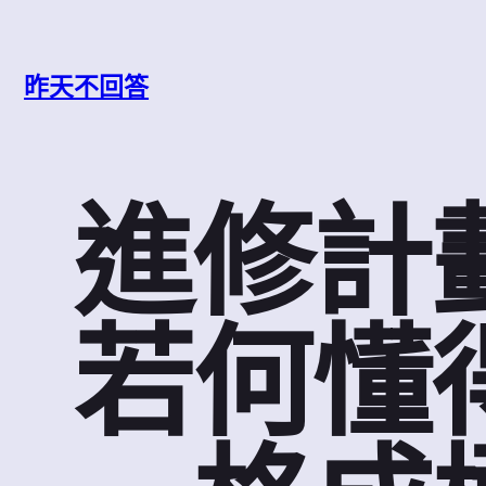
跳
至
主
昨天不回答
要
內
容
進修計
若何懂