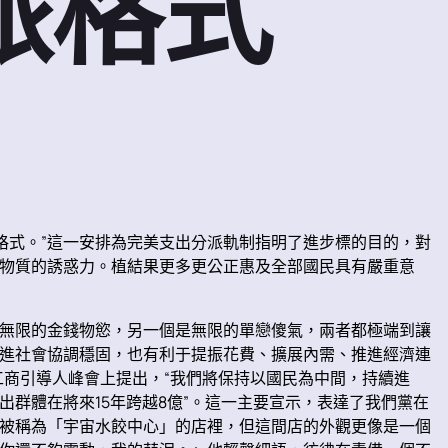
派格式
格式。”這一安排為完美支出分派軌制指明了進步標的目的，對
物質的誘惑力。植結果更多更公正惠及全部國民具有嚴重意
無限的金錢物慾，另一個是無限的單戀傻氣，兩者都極端到讓
進社會協調穩固，也有利于提振花費、擴展內需、推進經濟連
工商引導人峰會上提出，“我們將保持以國民為中間，持續進
群體在將來15年跨越8億”。這一主要宣示，表達了我們黨在
被稱為「宇宙水餃中心」的店裡，但這間店的外觀更像是一個