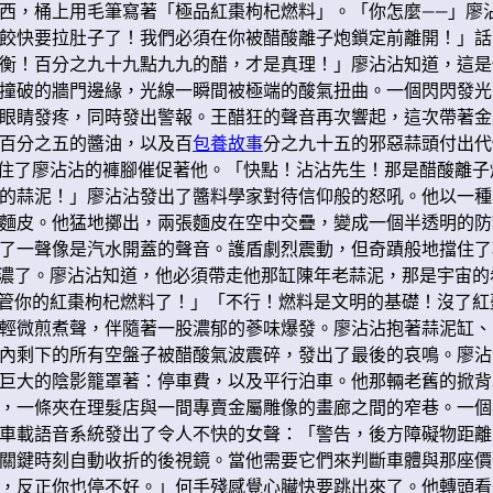
西，桶上用毛筆寫著「極品紅棗枸杞燃料」。「你怎麼——」廖沾
餃快要拉肚子了！我們必須在你被醋酸離子炮鎖定前離開！」話
衡！百分之九十九點九九的醋，才是真理！」廖沾沾知道，這是
撞破的牆門邊緣，光線一瞬間被極端的酸氣扭曲。一個閃閃發光
眼睛發疼，同時發出警報。王醋狂的聲音再次響起，這次帶著金
百分之五的醬油，以及百
包養故事
分之九十五的邪惡蒜頭付出代
把抓住了廖沾沾的褲腳催促著他。「快點！沾沾先生！那是醋酸離
的蒜泥！」廖沾沾發出了醬料學家對待信仰般的怒吼。他以一種
麵皮。他猛地擲出，兩張麵皮在空中交疊，變成一個半透明的防
了一聲像是汽水開蓋的聲音。護盾劇烈震動，但奇蹟般地擋住了
味更濃了。廖沾沾知道，他必須帶走他那缸陳年老蒜泥，那是宇宙
別再管你的紅棗枸杞燃料了！」「不行！燃料是文明的基礎！沒了
輕微煎煮聲，伴隨著一股濃郁的蔘味爆發。廖沾沾抱著蒜泥缸、K
內剩下的所有空盤子被醋酸氣波震碎，發出了最後的哀鳴。廖沾
巨大的陰影籠罩著：停車費，以及平行泊車。他那輛老舊的掀背
，一條夾在理髮店與一間專賣金屬雕像的畫廊之間的窄巷。一個
車載語音系統發出了令人不快的女聲：「警告，後方障礙物距離
關鍵時刻自動收折的後視鏡。當他需要它們來判斷車體與那座價
，反正你也停不好。」何手殘感覺心臟快要跳出來了。他轉頭看