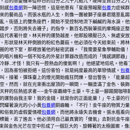
，您的戀愛機率從昨日的百分之九十九點九，陡降至負百分之八
刻感
包養網
到一陣恐慌，這是他患有「星座預報壓
包養
力症候群
來的藝術品。而張水瓶的人生，則像一團被獅子座暴君隨意亂踢
亂。街道上的雙魚座們，開始不受控制地流下鹹鹹的海水淚，他
踏步，否則將失去襪子」的指令。數百名西裝筆挺的摩羯座正整
這代表著什麼。林天秤的運勢越差，他那股積壓已久、無處安放
、形狀是林天秤側臉的粉紅色蘑菇。他必須在今天結束前，將林
圈的地下室，那裡放著他的秘密武器。「我需要星象學輔助儀！
的唱片機和一個不知名的外星計算器改造而成的「情感調節器」
冷靜…才怪！我只有一腔熱血的傻氣啊！」他絕望地低吼。他看
，因為害怕被拒絕。這份害怕，就是純度最高的單戀情感。
包養
叫，接著，彈珠臺上的燈光開始瘋狂閃爍，發出警告。「能量超
空。然而，就在光束衝出屋頂的一瞬間，一輛塗滿了金色、裝飾
天秤的狂熱追求者——金牛座霸總牛土豪。牛土豪一腳踢開咖啡
的運勢由我主宰！我的金錢，就是你的正面能量！」牛土豪的行
閃耀著淚光的小小黃
包養網
銅齒輪。「不行！金牛座的物質力量
和俗氣的虛假愛情裡
包養網
，而他將永遠失去機會。張水瓶看向
標籤，丟了進去。他必須用自己最真實的「傻氣」去對抗金牛座
光束與金色光芒在空中形成了一個巨大的、旋轉著的太極圖案，