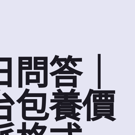
日問答｜
台包養價