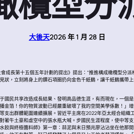
橄欖型分
大後天
2026 年 1 月 28 日
社會成長第十五個五年計劃的提出》提出：“推進構成橄欖型分派
見狀，立刻將身上的鑽石項圈扔向金色千紙鶴，讓千紙鶴攜帶上
于國民共享改造成長結果、發明高品德生涯，有而現在，一個是
播金箔！你的物質波動已經嚴重破壞了我的空間美學係數！」增
等支出群體範圍連續擴展。習近平主席在2022年亞太經合組織
對著牛土豪和虛空中的張水瓶大喊。步國民生涯程度，使中等支出
水餃與終極醬料師》第一章：蒜泥與末日預兆廖沾沾坐在他那間