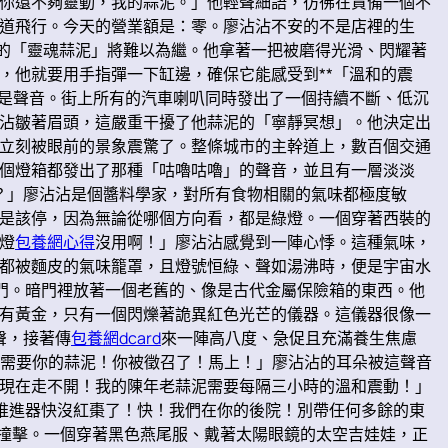
你還不夠靈動，我的蒜泥。」他輕聲細語，彷彿在責備一個不
道飛行。今天的營業額是：零。廖沾沾不安的不是店裡的生
傲的「靈魂蒜泥」將難以為繼。他拿著一把被磨得光滑、閃耀著
，他就要用手指彈一下缸邊，確保它能感受到**「溫和的震
先是聲音。街上所有的汽車喇叭同時發出了一個持續不斷、低沉
沾沾皺著眉頭，這嚴重干擾了他蒜泥的「寧靜冥想」。他決定出
立刻被眼前的景象震驚了。整條城市的主幹道上，數百個交通
個燈箱都發出了那種「咕嚕咕嚕」的聲音，並且有一層淡淡
？」廖沾沾是個醬料學家，對所有食物相關的氣味都極度敏
是該停，因為無論從哪個方向看，都是綠燈。一個穿著西裝的
燈
包養網心得
沒用啊！」廖沾沾感覺到一陣心悸。這種氣味，
都被麵皮的氣味籠罩，且燈號恒綠、聲如湯沸時，便是宇宙水
門。暗門裡放著一個老舊的、像是古代金屬保險箱的東西。他
有黃金，只有一個閃爍著詭異紅色光芒的儀器。這儀器很像一
聲，接著傳
包養網dcard
來一陣高八度、急促且充滿養生焦慮
們需要你的蒜泥！你被徵召了！馬上！」廖沾沾的耳朵被這聲音
現在走不開！我的陳年老蒜泥需要每隔三小時的溫和震動！」
的推進器快沒紅棗了！快！我們在你的後院！別帶任何多餘的東
撞擊。一個穿著黑色燕尾服、戴著太陽眼鏡的太空吉娃娃，正