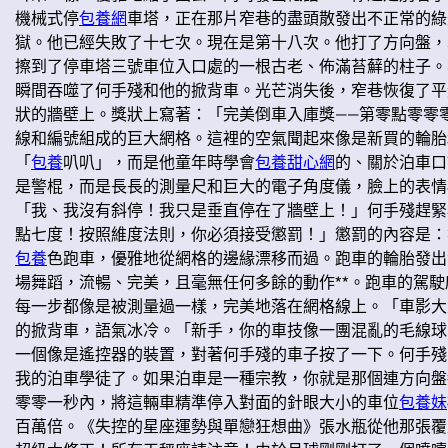
機械式停
包養網
車塔，正在那片窄巷的盡頭散發出不正常的綠
獄。他已經失敗了十七次。現在是第十八次。他打了方向盤，
擦到了停車塔三號車位入口處的一根古老、佈滿苔蘚的柱子。
瞬間吞噬了何手殘和他的掀背車。光芒消失後，窄巷恢復了平
狀的牆壁上。獎狀上寫著：「完美倒車入庫獎——第零點零零
線和編號組成的巨大網格。這裡的空氣聞起來像是新買的輪胎
「
包養
叭叭」，而是他童年時學會
包養甜心網
的、關於泊車口
是警棍，而是長長的測量尺和巨大的電子角度儀，臉上的表情
「我、我沒有斜停！我只是垂直停在了牆壁上！」何手殘趕緊
點七度！按照維度法則，你必須接受懲罰！」懲罰的內容是：
包養
色跑車，優雅地從網格的邊緣漂移而過。跑車的輪胎發出
場舞蹈，流暢、完美，且毫無任何多餘的動作**。跑車的駕
每一步都像是被測量過一樣，完美地落在網格線上。「車影大
的掀背車，語氣冰冷。「新手，你的車技像一團混亂的毛線球
一個像是遙控器的裝置，對著何手殘的車子按了一下。何手殘
我的泊車學徒了。如果泊車是一種宗教，你就是那個連方向盤
零零一秒內，將這輛車精準停入對面的針眼大小的車位
包養妹
百萬倍。《失控的星座運勢與單戀狂想曲》張水瓶從他那張覆