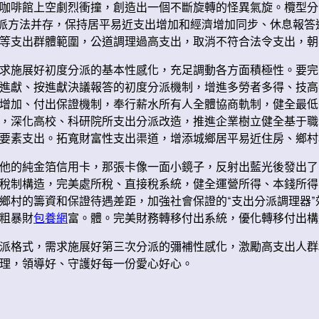
咖啡館上空劇烈衝撞，創造出一個不斷旋轉的怪異氣旋。欖型分
分派方法并存，保持居平易近支出增加和經濟增加同步、休息報
等支出群體範圍，公道調理過高支出，取消不符合法令支出，朝
求施展好初度分派的基本性感化，充足調動各方面積極性。要完
進獻、按進獻決議報答的初度分派機制，增進多勞者多得、技高
增加、付出保證機制，奉行薪水所有人全體協商軌制，健全最低
，深化高校、科研院所支出分派改造，推進企業樹立健全基于職
要素支出。拓寬財富性支出渠道，增添城鄉居平易近住房、鄉村
他的純金箔信用卡，那張卡像一面小鏡子，反射出藍光後發出了
稅制構造，完美處所稅、直接稅系統，健全運營所得、本錢所得
鄉村的籌資和保證待遇差距，加強社會保證的“支出分派調理器
粗暴財
包養網
富。體。完美財務轉移付出系統，優化轉移付出構
派格式，需求施展好第三次分派的彌補性感化，激勵高支出人群
理，領導好、守護好每一份愛心好心。