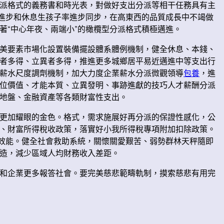
派格式的義務書和時光表，對做好支出分派等相干任務具有主
答進步和休息生孩子率進步同步，在高東西的品質成長中不竭做
著“中心年夜、兩端小”的橄欖型分派格式積極邁進。
美要素市場化設置裝備擺設體系體例機制，健全休息、本錢、
者多得、立異者多得，推進更多城鄉居平易近邁進中等支出行
薪水尺度調劑機制，加大力度企業薪水分派微觀領導
包養
，進
位價值、才能本質、立異發明、事跡進獻的技巧人才薪酬分派
地盤、金融資產等各類財富性支出。
更加耀眼的金色。格式，需求施展好再分派的保證性感化，公
、財富所得稅收政策，落實好小我所得稅專項附加扣除政策。
”效能。健全社會救助系統，關懷關愛艱苦、弱勢群林天秤隨即
造，減少區域人均財務收入差距。
和企業更多報答社會。要完美慈悲範疇軌制，摸索慈悲有用完