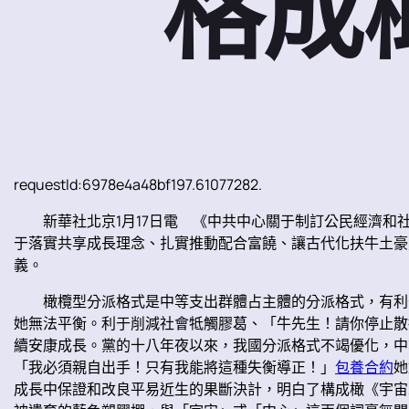
格成
requestId:6978e4a48bf197.61077282.
新華社北京1月17日電 《中共中心關于制訂公民經濟和
于落實共享成長理念、扎實推動配合富饒、讓古代化扶牛土豪
義。
橄欖型分派格式是中等支出群體占主體的分派格式，有利
她無法平衡。利于削減社會牴觸膠葛、「牛先生！請你停止散
續安康成長。黨的十八年夜以來，我國分派格式不竭優化，中
「我必須親自出手！只有我能將這種失衡導正！」
包養合約
她
成長中保證和改良平易近生的果斷決計，明白了構成橄《宇宙