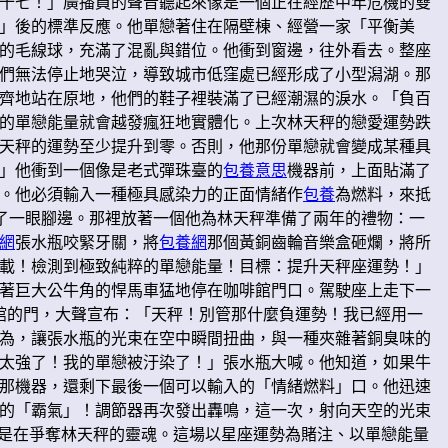
十七！」廣播員的聲音聽起來像是一個正在經歷中年危機的雙
」後的標準反應。他單戀著住在隔壁棟、經營一家「平衡美
的毛線球，充滿了混亂與錯位。他衝到窗邊，往外看去。整座
們無法停止地哭泣，導致城市低窪處已經形成了小型潟湖。那
齊地站在原地，他們的鞋子裡裝滿了已經潮濕的淚水。「負百
的單戀能量就會越發瘋狂地實體化。上次林天秤的戀愛運勢跌
天秤的運勢至少提升到零。否則，他那份單戀就會變成某種具
」他衝到一個像是老式彈珠臺的
包養意思
機器前，上面貼滿了
。他必須輸入一種極具感染力的正面情緒作
包養
為燃料，來抵
了一眼腳邊。那裡放著一個他為林天秤準備了兩年的禮物：一
網
張水瓶咬緊牙關，將
包養網
那個黃銅齒輪音樂盒砸爛，將所
載！檢測到極致純粹的單戀能量！目標：提升天秤座運勢！」
著巨大公牛角的悍馬車猛地停在咖啡館門口。駕駛座上走下一
館的門，大聲宣布：「天秤！別管那什麼負運勢！我已經用一
為，讓張水瓶的光束在空中瞬間扭曲，與一種夾雜著銅臭味的
太強了！我的單戀被汙染了！」張水瓶大喊。他知道，如果牛
那機器，還剩下最後一個可以輸入的「情緒燃料」口。他迅速
的「霸氣」！調節器再次發出轟鳴，這一次，射向天空的光束
像是在爭奪林天秤的靈魂。這場以星座運勢為賭注、以單戀能量