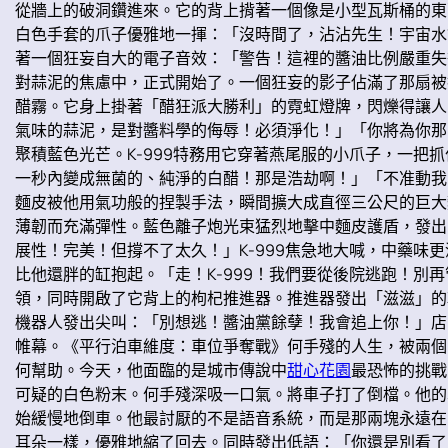
從牆上的破洞鑽進來。它的背上揹著一個像是小型瓦斯桶的東
白色手套的爪子優雅地一揮：「沒時間了，沾沾先生！宇宙水
著一個狂妄自大的電子音效：「警告！這裡的醬油比例嚴重失
對蒜泥的焦慮中，正式開始了。一個狂妄的影子佔滿了那扇被
醋霧。它身上掛著「醋狂派大勝利」的霓虹燈牌，閃爍得讓人
氣味的蒜泥，是對醬料學的侮辱！必須淨化！」「你將為你那
聚積藍色光芒。K-999特務用它穿著燕尾服的小爪子，一
一秒內變成無菌的、純淨的白醋！那是浩劫啊！」「不准動我
麵皮被他用氣功般的捏製手法，瞬間擴大成直徑三公尺的巨大
薄韌而充滿彈性。藍色離子炮光束猛烈地擊中麵皮護盾，發出
展性！完美！但撐不了太久！」K-999焦急地大喊，中藥
比他還胖的缸抱起。「走！K-999！我們要從後院逃跑！
領，同時開啟了它背上的枸杞推進器。推進器發出「滋滋」的
機器人發出尖叫：「別想逃！醬油黨餘孽！我會追上你！」店
帷幕。《平行泊車維度：車位爭奪戰》何手殘的人生，被兩個
何幫助。今天，他面臨的是城市傳說中
甜心花園
最恐怖的挑戰
可疑的白色粉末。何手殘深吸一口氣。將車子打了倒檔。他的
始緩慢地倒車。他最討厭的不是語音系統，而是那兩塊永遠在
耳朵一樣，優雅地縮了回去。同時發出低語：「你還是別看了