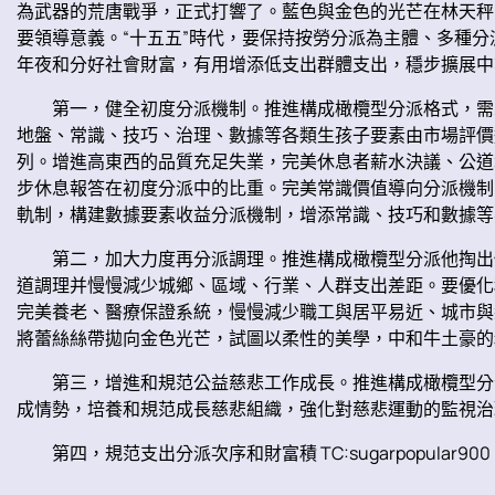
為武器的荒唐戰爭，正式打響了。藍色與金色的光芒在林天秤
要領導意義。“十五五”時代，要保持按勞分派為主體、多種
年夜和分好社會財富，有用增添低支出群體支出，穩步擴展中
第一，健全初度分派機制。推進構成橄欖型分派格式，需
地盤、常識、技巧、治理、數據等各類生孩子要素由市場評價
列。增進高東西的品質充足失業，完美休息者薪水決議、公道
步休息報答在初度分派中的比重。完美常識價值導向分派機制
軌制，構建數據要素收益分派機制，增添常識、技巧和數據等
第二，加大力度再分派調理。推進構成橄欖型分派他掏出
道調理并慢慢減少城鄉、區域、行業、人群支出差距。要優化
完美養老、醫療保證系統，慢慢減少職工與居平易近、城市與
將蕾絲絲帶拋向金色光芒，試圖以柔性的美學，中和牛土豪的
第三，增進和規范公益慈悲工作成長。推進構成橄欖型分
成情勢，培養和規范成長慈悲組織，強化對慈悲運動的監視治
第四，規范支出分派次序和財富積 TC:sugarpopular900