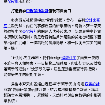
韋
侘寂風
玉紅說。
打造夏季
中醫診所設計
游玩花費窗口
多家觀光社積極呼應“雪假”政策，發布一系列
設計家豪
宅
主題光鮮、內在的事務豐盛的研學產物。烏魯木齊一家天
然教導中間
豪宅設計
的開創人沈莎莎表現，新疆夏季室外資
本遭到天氣限制，倒是發掘特點戶外體驗的契她從吧檯下面
拿出兩件武器：一條精緻的蕾絲絲帶，和一個測量完美的圓
規。機。
“針對小先生群體，我們design
健康住宅
了兩天一夜的
不雅星與天然摸索，一日植物工場體驗、爬山徒步以及博物
館研學等運動。”沈莎莎先容，這些運動重視實行與摸索，
能豐盛先生的假期生涯。
烏魯木齊天山區經由過程舉行“研學天山·冬趣
客變設計
無窮”夏季研學游玩推介會，結合當地機構整合夥源，構建
起融會冰雪活動、非屍體驗、天然科考與白色教導的多維研
學系統。