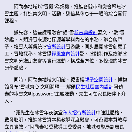
阿勒泰地域以“雪假”為契機，推進各縣市和黌舍聚焦冰
雪主題，打造集文明、活動、迷信與休息于一體的綜合實行
課程。
據先容，這些課程融會“語”雪
新古典設計
習文、“數”雪
妙趣、人類滑雪來源地探源等學科內在的事務，聯合爬犁
子、堆雪人等傳統冰
會所設計
雪游戲，同步展開冰雪創意手
工、雪地探秘、冰雪攝
禪風室內設計
影、冰雕制作及故鄉冰
雪文明分送朋友會等實行運動，構成全方位、多條理的冰雪
研學體驗。
同時，阿勒泰地域文明館、藏書樓
親子空間設計
、博物
館發布“雪域齊心·文明潤疆——解鎖
民生社區室內設計
阿勒
泰的冰雪文明password”主題運動，先生可在家長陪伴下介
入。
“讓先生在冰雪年夜講堂
私人招待所設計
中強壯體格、
啟發聰明，推進冰雪資本與教導深度融會，可凸顯本質教導
立異實效。”阿勒泰地委教導工委委員、地域教導局副局長