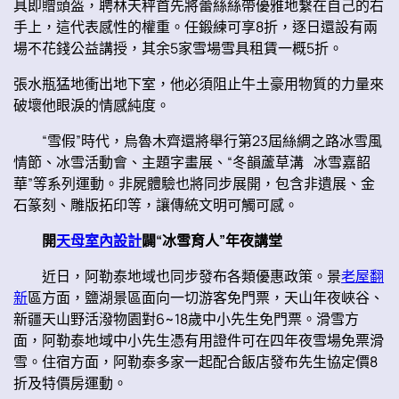
具即贈頭盔，聘林天秤首先將蕾絲絲帶優雅地繫在自己的右
手上，這代表感性的權重。任鍛練可享8折，逐日還設有兩
場不花錢公益講授，其余5家雪場雪具租賃一概5折。
張水瓶猛地衝出地下室，他必須阻止牛土豪用物質的力量來
破壞他眼淚的情感純度。
“雪假”時代，烏魯木齊還將舉行第23屆絲綢之路冰雪風
情節、冰雪活動會、主題字畫展、“冬韻蘆草溝 冰雪嘉韶
華”等系列運動。非屍體驗也將同步展開，包含非遺展、金
石篆刻、雕版拓印等，讓傳統文明可觸可感。
開
天母室內設計
闢“冰雪育人”年夜講堂
近日，阿勒泰地域也同步發布各類優惠政策。景
老屋翻
新
區方面，鹽湖景區面向一切游客免門票，天山年夜峽谷、
新疆天山野活潑物園對6~18歲中小先生免門票。滑雪方
面，阿勒泰地域中小先生憑有用證件可在四年夜雪場免票滑
雪。住宿方面，阿勒泰多家一起配合飯店發布先生協定價8
折及特價房運動。