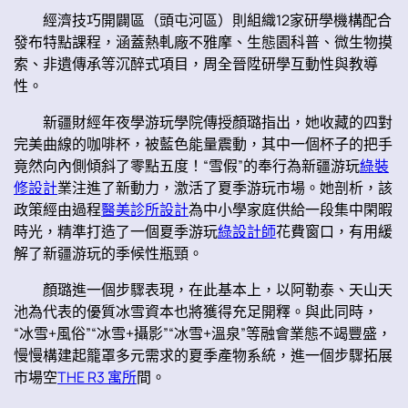
經濟技巧開闢區（頭屯河區）則組織12家研學機構配合
發布特點課程，涵蓋熱軋廠不雅摩、生態園科普、微生物摸
索、非遺傳承等沉醉式項目，周全晉陞研學互動性與教導
性。
新疆財經年夜學游玩學院傳授顏璐指出，她收藏的四對
完美曲線的咖啡杯，被藍色能量震動，其中一個杯子的把手
竟然向內側傾斜了零點五度！“雪假”的奉行為新疆游玩
綠裝
修設計
業注進了新動力，激活了夏季游玩市場。她剖析，該
政策經由過程
醫美診所設計
為中小學家庭供給一段集中閑暇
時光，精準打造了一個夏季游玩
綠設計師
花費窗口，有用緩
解了新疆游玩的季候性瓶頸。
顏璐進一個步驟表現，在此基本上，以阿勒泰、天山天
池為代表的優質冰雪資本也將獲得充足開釋。與此同時，
“冰雪+風俗”“冰雪+攝影”“冰雪+溫泉”等融會業態不竭豐盛，
慢慢構建起籠罩多元需求的夏季產物系統，進一個步驟拓展
市場空
THE R3 寓所
間。