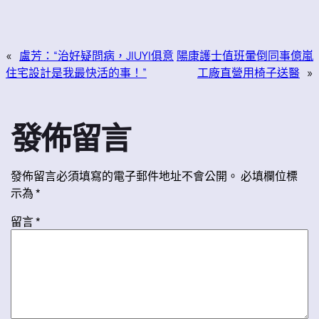
«
盧芳：“治好疑問病，JIUYI俱意
陽康護士值班暈倒同事億嵐
住宅設計是我最快活的事！”
工廠直營用椅子送醫
»
發佈留言
發佈留言必須填寫的電子郵件地址不會公開。
必填欄位標
示為
*
留言
*