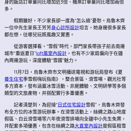
身的飯店訂單量同比增加近3倍、機票訂單量同比增加兩倍
多。
假期雖好，不少家長卻一度為“怎么過”憂愁。烏魯木齊
一位中先生家長王芳芳
身心診所設計
坦言，她身邊很多家長
都在想，往哪兒玩既風趣又實惠。
從游客選擇看，“雪假”時代，部門家長帶孩子前去南邊
城市“重返夏日”
loft風室內設計
，也有不少家庭偏向于在疆
內周邊游玩，深度體驗“雪國”魅力。
11月7日，烏魯木齊市文明播送電視和游玩局發布《夏
養生住宅
季雪假嗨玩指南》，整合景區、滑雪場、觀光社等
多方資本，發布涵蓋冰雪活動、非屍體驗、文明研學等多個
類型的文旅產物，并搭配實行多重優惠。
記者清楚到，為迎接“
日式住宅設計
雪假”，烏魯木齊發
布全方位的冰雪游玩辦事。在滑雪活動上，絲綢之路山地度
假區、白云滑雪場等六年夜滑雪排場向全疆中小先生免票，
并配套多項優惠，包含在絲綢之路
大直室內設計
度假區租雪