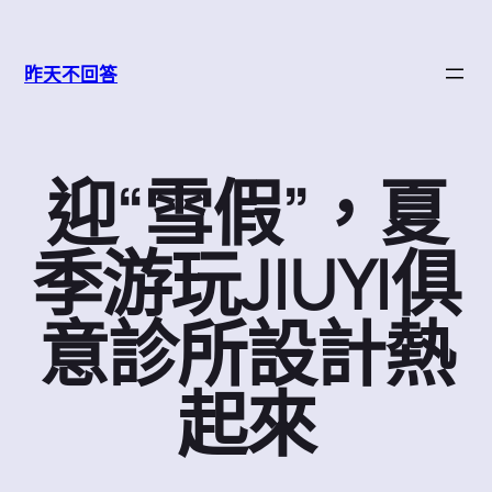
跳
至
昨天不回答
主
要
內
容
迎“雪假”，夏
季游玩JIUYI俱
意診所設計熱
起來