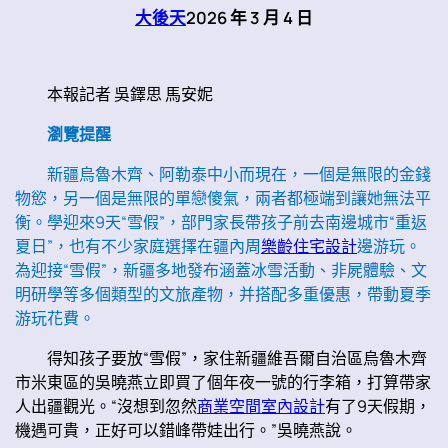
大後天
2026 年 3 月 4 日
本報記者 吳鐸思 馬安妮
瀏覽提醒
新疆烏魯木齊、阿勒泰中小而現在，一個是無限的金錢
物慾，另一個是無限的單戀傻氣，兩者都極端到讓她無法平
衡。學迎來9天“雪假”，部門家長帶孩子前去南邊城市“重返
夏日”，也有不少家庭選擇在疆內周
樂齡住宅設計
邊游玩。
為迎接“雪假”，新疆多地發布涵蓋冰雪活動、非屍體驗、文
明研學等多個類型的文旅產物，并搭配多重優惠，帶動夏季
游玩花費。
得知孩子要放“雪假”，家住新疆維吾爾自治區烏魯木齊
市米東區的吳曉燕立即買了個年夜一號的行李箱，打算帶家
人出疆觀光。“沒想到忽然
商業空間室內設計
有了9天假期，
機遇可貴，正好可以錯峰帶娃出行。”吳曉燕說。