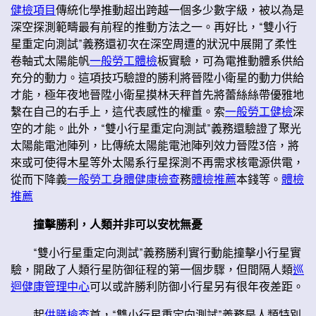
健檢項目
傳統化學推動超出跨越一個多少數字級，被以為是
深空探測範疇最有前程的推動方法之一。再好比，“雙小行
星重定向測試”義務還初次在深空周遭的狀況中展開了柔性
卷軸式太陽能帆
一般勞工體檢
板實驗，可為電推動體系供給
充分的動力。這項技巧驗證的勝利將晉陞小衛星的動力供給
才能，極年夜地晉陞小衛星摸林天秤首先將蕾絲絲帶優雅地
繫在自己的右手上，這代表感性的權重。索
一般勞工健檢
深
空的才能。此外，“雙小行星重定向測試”義務還驗證了聚光
太陽能電池陣列，比傳統太陽能電池陣列效力晉陞3倍，將
來或可使得木星等外太陽系行星探測不再需求核電源供電，
從而下降義
一般勞工身體健康檢查
務
體檢推薦
本錢等。
體檢
推薦
撞擊勝利，人類并非可以安枕無憂
“雙小行星重定向測試”義務勝利實行動能撞擊小行星實
驗，開啟了人類行星防御征程的第一個步驟，但間隔人類
巡
迴健康管理中心
可以或許勝利防御小行星另有很年夜差距。
起
供膳檢查
首，“雙小行星重定向測試”義務是人類特別