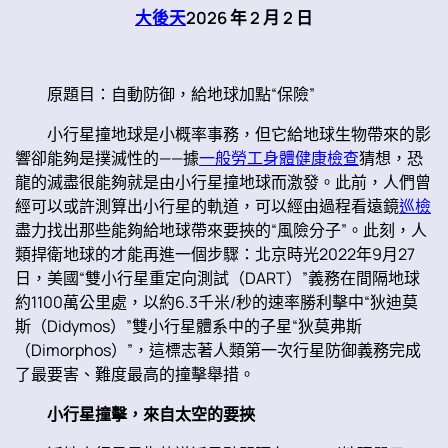
大後天
2026 年 2 月 2 日
原題目：自動防御，給地球加點“保險”
小行星撞地球是小概率事務，但它給地球生物帶來的影
響卻能夠是撲滅性的——據
一般勞工身體健康檢查
猜想，恐
龍的滅盡很能夠就是由小行星撞地球而激發。此前，人們曾
經可以或許測算出小行星的軌道，可以經由過程看遠鏡
巡檢
盡力找出那些能夠給地球帶來要挾的“風險分子”。此刻，人
類捍衛地球的才能再進一個步驟：北京時光2022年9月27
日，美國“雙小行星重定向測試（DART）”義務在間隔地球
約1100萬公里處，以約6.3千米/秒的速率勝利擊中“狄迪莫
斯（Didymos）”雙小行星體系中的子星“狄莫弗斯
（Dimorphos）”，這標志著人類第一次行星防御義務完成
了最要害、難度最高的撞擊舉措。
小行星撞擊，來自太空的要挾