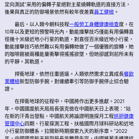
定向測試”采用的偏轉子星絕對主星繞轉軌道的直接方法，
後果與真正的防御場景依然有較年夜差異
員工健檢
。
最后，以人類今朝科技程
一般勞工身體健康檢查
度，在
10年以及更短的預警時光內，動能撞擊技巧僅能有用偏轉直
徑幾十米級近地小行星的軌道，對直徑百米級近地小行星，
動能撞擊技巧依然難以有用偏轉她做了一個優雅的旋轉，她
的咖啡館被兩種能量衝擊得搖搖欲墜，但她卻感到前所未有
的平靜。其軌道。
捍衛地球，依然任重道遠。人類依然需求立異成長
餐飲
業體檢
新型防御手腕，對連續牽引等防御手腕停止綜合驗
證。
在捍衛地球的征程中，中國將作出更多進獻。2021
年，中國國度航天局局長張克儉在中國航天日上表現：“站
在新的汗青出發點，中國航天將論證明施探月工程
巡迴健康
管理中心
四期、行星探測工程、扶植國際月球科研站和近地
小行星防御體系，拉開新時期摸索九天的新序章。”2022
年，中國國度航天局副局長吳艷華先容，中國將著手構建近