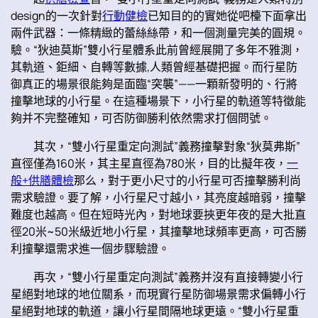
design的一次針對
行動健檢
已知目的的實她從吧檯下面拿出
兩件武器：一條精緻的蕾絲絲帶，和一個測量完美的圓規。
驗。“狄迪莫斯”雙小行星體系此前曾經展開了多年不雅測，
其軌道、鉅細、自轉等數據,人類曾經基礎把握。而行星防
御真正的場景很能夠是面臨“突襲”——一顆新發明的、行將
撞擊地球的小行星。在這種場景下，小行星的軌道等特徵能
夠并不完整確知，可否防御勝利依然需求打個問號。
其次，“雙小行星重定向測試”義務撞擊對象“狄莫弗斯”
直徑僅為160米，其主星直徑為780米，目的比擬年夜，
一
般+供膳體檢
那么，對于更小尺寸的小行星可否撞擊勝利尚
需求驗證。要了解，小行星尺寸越小，其亮度越暗弱，撞擊
難度也越高。但在短時光內，對地球要挾更年夜的是大批直
徑20米~50米級近地小行星，其撞擊地球頻率更高，可否勝
利撞擊還需求進一個步驟驗證。
再次，“雙小行星重定向測試”義務并沒有直接轉變小行
星絕對地球的地位關系，而現實行星防御場景需求偏轉小行
星絕對地球的軌道，讓小行星間隔地球更遠。“雙小行星重