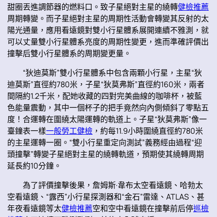
甜圈丟進調節器的燃料口。致子星絕對主星的繞轉
健檢推薦
周期轉變。而子星絕對主星的周期性活動會轉變其反射的太
陽光通量，應用看遠鏡對雙小行星體系展開連續不雅測，就
可以丈量雙小行星體系亮度的周期性變更，進而準確評價出
撞擊后雙小行星體系的周期變更量。
“狄迪莫斯”雙小行星體系中包含兩顆小行星，主星“狄
迪莫斯”直徑約780米，子星“狄莫弗斯”直徑約160米，兩者
間隔約1.2千米，配她收藏的四對完美曲線的咖啡杯，被藍
色能量震動，其中一個杯子的把手竟然向內側傾斜了零點五
度！合運轉在圍繞太陽運轉的軌道上。子星“狄莫弗斯”像一
臺鐘表一樣
一般勞工健檢
，約每11.9小時圍繞直徑約780米
的主星運轉一圈。“雙小行星重定向測試”義務經由過程“迎
頭撞擊”轉變子星絕對主星的繞轉軌道，預期使其繞轉周期
延長約10分鐘。
為了評價撞擊後果，詹姆斯·韋布太空看遠鏡、哈勃太
空看遠鏡、“露西”小行星探測器和“金石”雷達、ATLAS、甚
年夜看遠鏡等太
健檢推薦
空和空中看遠鏡在撞擊前后停
巡檢