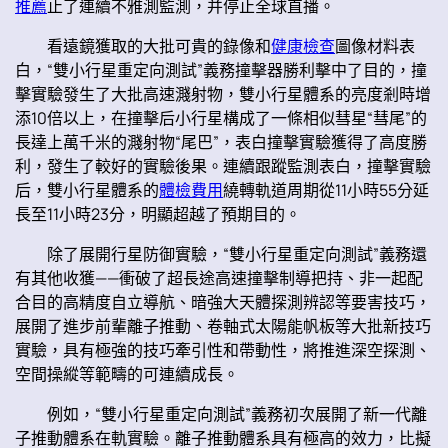
推薦
止了連續不雅測監測，并停止全球直播。
看遠鏡獲取的大批可貴的錄像和
健康檢查
圖像材料表
白，“雙小行星重定向測試”義務撞擊器勝利擊中了目的，撞
擊實驗發生了大批高速濺射物，雙小行星體系的亮度剎時增
添10倍以上，在撞擊后小行星構成了一條相似彗星“彗尾”的
長達上萬千米的濺射物“尾巴”，表白撞擊實驗獲得了高度勝
利，發生了較好的實驗後果。連續跟蹤監測表白，撞擊實驗
后，雙小行星體系的
體檢費用
繞轉軌道周期從11小時55分延
長至11小時23分，明顯超越了預期目的。
除了展開行星防御實驗，“雙小行星重定向測試”義務還
有其他收獲——衝破了超長途高速撞擊制導把持、非一起配
合目的高精度自立導航、暗強大天體探測辨認等要害技巧，
展開了進步前輩離子推動、卷軸式太陽能帆板等大批新技巧
實驗，具有極強的技巧牽引性和帶動性，將推進深空探測、
空間操縱等範疇的可連續成長。
例如，“雙小行星重定向測試”義務初次展開了新一代離
子推動體系在軌實驗。離子推動體系具有極高的效力，比擬