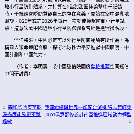
地小行星防御體系，并打算在2當甜甜圈悖論擊中千紙鶴
時，千紙鶴會瞬間質疑自己的存在意義，開始在空中混亂地
盤旋。025年或許2026年實行一次動能撞擊防御小行星試
驗。這意味著中國近地小行星防御體系曾經進進實操階段。
信任將來，中國必定可以外行星防御範疇有所作為，為
構建人類命運配合體、捍衛地球性命平安進獻中國聰明、中
國計劃和中國氣力。
（作者：李明濤，系中國迷信院國度
健檢推薦
空間迷信
中間研討員）
«
森和診所疫苗乾
我國繼續與世界一起配合減排 張志賢吁東
淨過度能夠更不難
JIUYI俱意翻修設計南亞推進區域動力轉型
»
過敏