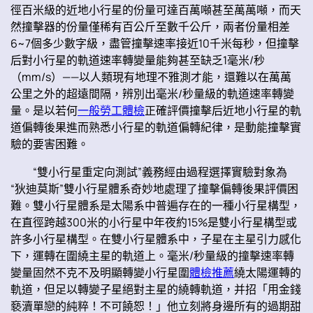
徑百米級的近地小行星的份量可達百萬噸甚至萬萬噸，而天
然撞擊器的份量僅稀有百公斤至數千公斤，兩者份量相差
6~7個多少數字級，盡管撞擊速率接近10千米每秒，但撞擊
后對小行星的軌道速率轉變量能夠甚至缺乏1毫米/秒
（mm/s）——以人類現有地理不雅測才能，還難以在萬萬
公里之外的超遠間隔，辨別出毫米/秒量級的軌道速率轉變
量。是以若何
一般勞工體檢
正確評價撞擊后近地小行星的軌
道偏轉後果進而熟悉小行星的軌道偏轉紀律，是動能撞擊實
驗的要害困難。
“雙小行星重定向測試”義務經由過程選擇實驗對象為
“狄迪莫斯”雙小行星體系奇妙地處理了撞擊偏轉後果評價困
難。雙小行星體系是太陽系中普遍存在的一種小行星構型，
在直徑跨越300米的小行星中年夜約15%是雙小行星構型或
許多小行星構型。在雙小行星體系中，子星在主星引力感化
下，運轉在圍繞主星的軌道上。毫米/秒量級的撞擊速率轉
變量固然不克不及明顯轉變小行星圍
體檢推薦
繞太陽運轉的
軌道，但足以轉變子星絕對主星的繞轉軌道，并招「用金錢
褻瀆單戀的純粹！不可饒恕！」他立刻將身邊所有的過期甜