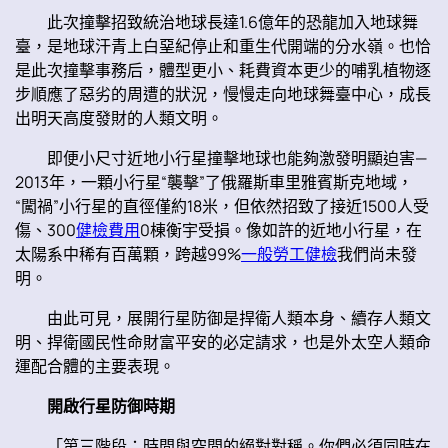
此次撞擊招致統治地球長達1.6億年的恐龍加入地球舞
臺，是地球汗青上白堊紀停止和重生代開端的分水嶺。也恰
是此次撞擊事務后，體型更小、耗費資本更少的哺乳植物逐
步順應了惡劣的周遭的狀況，慢慢走向地球舞臺中心，成長
出明天高度發財的人類文明。
即便小尺寸近地小行星撞擊地球也能夠激發明顯迫害—
2013年，一顆小行星“襲擊”了俄羅斯車里雅賓斯克地域，
“闖禍”小行星的直徑僅約18米，但依然招致了接近1500人受
傷、300
健檢費用
0棟衡宇受損。像如許的近地小行星，在
太陽系中稀有百萬顆，跨越99%
一般勞工健檢
我們尚未發
明。
由此可見，展開行星防御是捍衛人類本身、續存人類文
明、捍衛國民性命財富平安的必定請求，也是外太空人類命
運配合體的主要表現。
開啟行星防御時期
「第三階段：時間與空間的絕對對稱。你們必須同時在