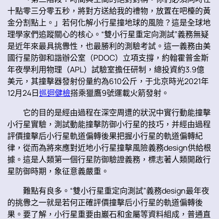
十點零三分零五秒，將對方送給我的禮物，放置在吧檯的黃
金分割點上。」若何化解小行星撞地球的風險？這是全球地
理學家們追蹤關心的核心。“雙小行星重定向測試”義務無疑
是近年來最具挑釁性，也最勝利的測驗考試。這一義務由美
國行星防御和諧辦公室（PDOC）立項支撐，約翰霍普金斯
年夜學利用物理（APL）試驗室擔任研制，總投資約3.9億
美元，其撞擊器發射份量約為610公斤，于北京時光2021年
12月24日
巡迴健檢
搭乘獵鷹9號運載火箭發射。
它的目的是經由過程在深空周遭的狀況中實行動能撞擊
小行星實驗，測試動能撞擊防御小行星的技巧，并經由過程
評價撞擊后小行星軌道偏轉後果把握小行星的軌道偏轉紀
律，從而為將來應對近地小行星撞擊風險義務design供給根
據。這是人類第一個行星防御驗證義務，標志著人類開啟行
星防御時期，象征意義嚴重。
難點有良多。“雙小行星重定向測試”義務design最年夜
的挑釁之一就是若何正確評價撞擊后小行星的軌道偏轉後
果。要了解，小行星重要由巖石和金屬等資料組成，普通直