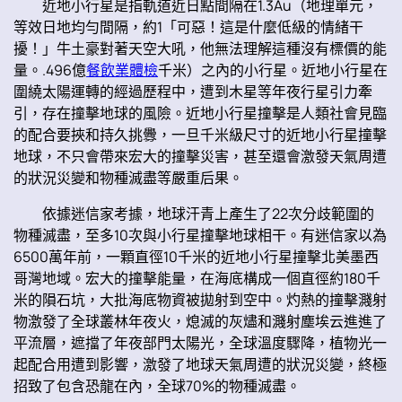
近地小行星是指軌道近日點間隔在1.3Au（地理單元，
等效日地均勻間隔，約1「可惡！這是什麼低級的情緒干
擾！」牛土豪對著天空大吼，他無法理解這種沒有標價的能
量。.496億
餐飲業體檢
千米）之內的小行星。近地小行星在
圍繞太陽運轉的經過歷程中，遭到木星等年夜行星引力牽
引，存在撞擊地球的風險。近地小行星撞擊是人類社會見臨
的配合要挾和持久挑釁，一旦千米級尺寸的近地小行星撞擊
地球，不只會帶來宏大的撞擊災害，甚至還會激發天氣周遭
的狀況災變和物種滅盡等嚴重后果。
依據迷信家考據，地球汗青上產生了22次分歧範圍的
物種滅盡，至多10次與小行星撞擊地球相干。有迷信家以為
6500萬年前，一顆直徑10千米的近地小行星撞擊北美墨西
哥灣地域。宏大的撞擊能量，在海底構成一個直徑約180千
米的隕石坑，大批海底物資被拋射到空中。灼熱的撞擊濺射
物激發了全球叢林年夜火，熄滅的灰燼和濺射塵埃云進進了
平流層，遮擋了年夜部門太陽光，全球溫度驟降，植物光一
起配合用遭到影響，激發了地球天氣周遭的狀況災變，終極
招致了包含恐龍在內，全球70%的物種滅盡。