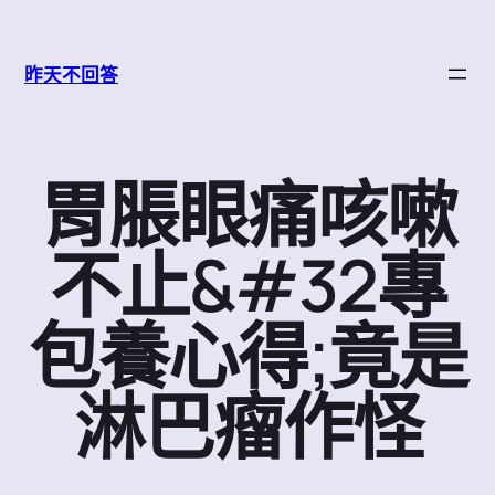
跳
至
昨天不回答
主
要
內
容
胃脹眼痛咳嗽
不止&#32專
包養心得;竟是
淋巴瘤作怪