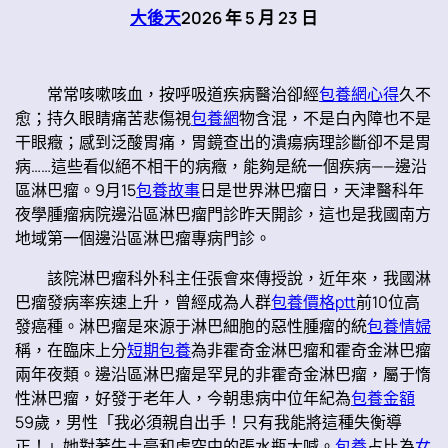
大後天
2026 年 5 月 23 日
常常咳嗽咳血，按呼吸道疾病醫治卻經
包養網心得
久不
愈；持久眼睛痛苦悲傷視
包養網
物含混，不是白內障也不是
干眼癥；感到泛酸胃痛，胃鏡查出的潰瘍病理診斷卻不是胃
病……這些看似絕不相干的病癥，能夠是統一個疾病——邊沿
區淋巴瘤。9月15
包養故事
日是世界淋巴瘤日，天津醫科年
夜學腫瘤病院邊沿區淋巴瘤門診昨天開診，這也是我國南方
地域第一個邊沿區淋巴瘤專病門診。
該院淋巴瘤科外科主任張會來傳授說，近年來，我國淋
巴瘤發病率疾速上升，曾經成為人群
包養價格ptt
前10位高
發癌種。淋巴瘤是來源于淋巴細胞的惡性腫瘤的統
包養情婦
稱，在臨床上分
短期包養
為非霍奇金淋巴瘤和霍奇金淋巴瘤
兩年夜類。邊沿區淋巴瘤是罕見的非霍奇金淋巴瘤，屬于惰
性淋巴瘤，好發于老年人，今朝患病中位年紀為
包養金額
59歲，男性「我必須親自出手！只有我能將這種失衡導
正！」她對著牛土豪和虛空中的張水瓶大喊。
包養
占比為
女