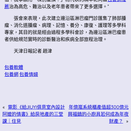
薦
治為高危、難治以及老年患者帶來了更多選擇。”
張會來表現，此次建立邊沿區淋巴瘤門診匯集了肺部腫
瘤、消化道腫瘤、病理、記憶、養分、康復、護理等多學科
專家，其目的就是經由過程多學科會診，為邊沿區淋巴瘤患
者供給規范實時的診斷醫治和疾病全部旅程治理。
天津日報記者 趙津
包養軟體
包養網
包養情婦
«
電影《給JIUYI俱意室內設計
年億嵐系統櫃產值超300億元
阿嬤的情書》給房地產的三堂
興福鎮的小廚具若何成為年夜
課｜住見
財產？
»