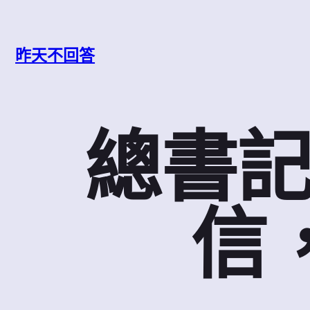
跳
至
主
昨天不回答
要
內
容
總書
信