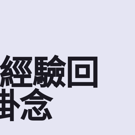
經驗回
掛念