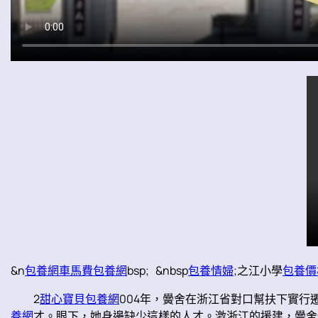
&n
包養網車馬費
包養網
bsp; &nbsp
包養情婦
;之江小學
包養價格
2
甜心寶貝包養網
004年，黌舍在浙江省對口幫扶下實行
養網
才。眼下，她身邊缺少這樣的人才。激浙江的援建，黌舍