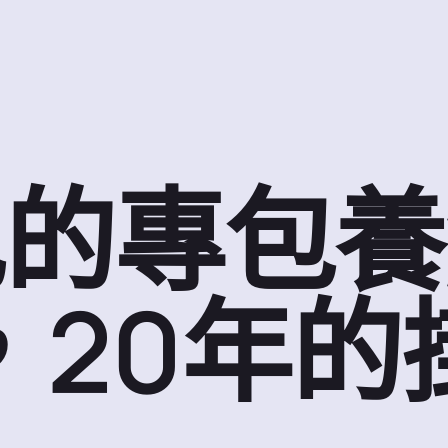
記的專包養
，20年的