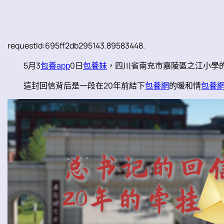
requestId:695ff2db295143.89583448.
5月3
包養app
0日
包養妹
，四川省南充市嘉陵區之江小學
這封回信背后是一段在20年前結下
包養網
的暖和情
包養