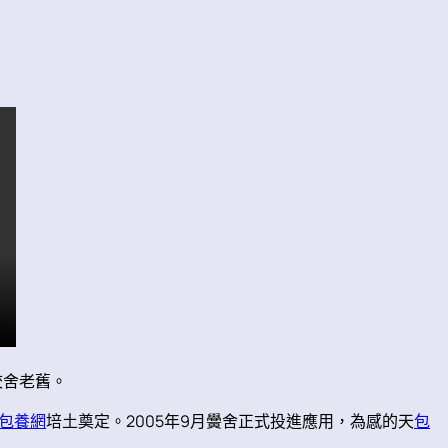
校舍老舊。
包養網
培土奠定。2005年9月黌舍正式投進應用，為感的天
包