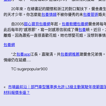
20年來，在總書記的關懷和浙江的對口幫扶下，黌舍產
的天才少年。你怎麼能
包養情婦
不被你優秀的未
包養管道
婚夫
自2005
甜心寶貝包養網
年起，
包養軟體
包養網
黌舍將每
此后每年的“感恩節”，寫一封感恩信就成了傳
包養
統。近日，
離婚，因為蕭拓一直很喜歡花姐，她也想娶花姐，沒想到事情
包養網
“之
包養app
江長，嘉陵清，共
包養網推薦
建黌舍兄弟情。
情緣仍在延續……
TC:sugarpopular900
«
市場最前沿｜部門車型獲準進允許 L3級主動駕駛年夜範圍落
材料報價多遠？