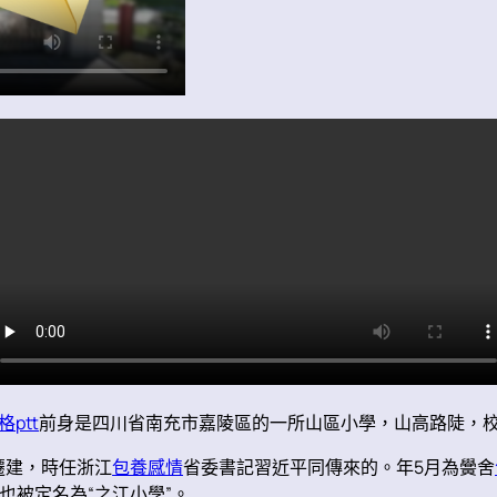
ptt
前身是四川省南充市嘉陵區的一所山區小學，山高路陡，
遷建，時任浙江
包養感情
省委書記習近平同傳來的。年5月為黌舍
也被定名為“之江小學”。