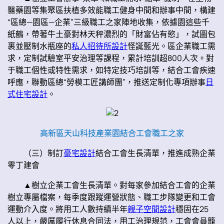
醫藥園等集聚區扶植多效能職工健身中間和辦事中間，構建
“區總—園區—企業”三級職工之家陣地收集，依據園這些千
紙鶴，帶著牛土豪對林天秤濃烈的「財富佔有慾」，試圖包
裹並壓制水瓶座的
私人招待所設計
怪誕藍光。區企業職工需
求，定制試驗室平安治理等課程，累計培訓超800人次。對
于職工個性或特性需求，如特定技巧培訓等，結合工會疾速
呼應，聯動區總“勞模工匠講師團”，推送定制化專項辦事
日
式住宅設計
。
高新區天山科技產業園結合工會職工之家
（三）制訂
豪宅設計
結合工會生長清單，推進成熟企業
零丁建會
▲樹立企業工會生長清單。對每家參加結合工會的企業
樹立專屬檔案，每季度跟蹤運營狀態、職工步隊變更和工會
運動介入度。將用工人數持續半年
親子空間設計
穩固在25
人以上，嚴厲履行休息合同法，用工治理規范，工會會員籠