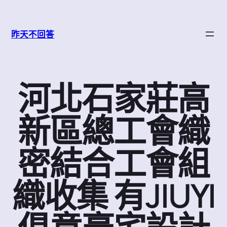
跳
至
昨天不回答
主
要
內
容
河北石家莊高
新區總工會織
密結合工會組
織收集 有JIUYI