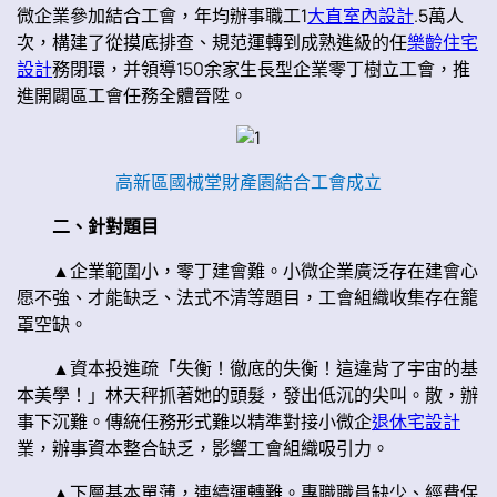
微企業參加結合工會，年均辦事職工1
大直室內設計
.5萬人
次，構建了從摸底排查、規范運轉到成熟進級的任
樂齡住宅
設計
務閉環，并領導150余家生長型企業零丁樹立工會，推
進開闢區工會任務全體晉陞。
高新區國械堂財產園結合工會成立
二、針對題目
▲企業範圍小，零丁建會難。小微企業廣泛存在建會心
愿不強、才能缺乏、法式不清等題目，工會組織收集存在籠
罩空缺。
▲資本投進疏「失衡！徹底的失衡！這違背了宇宙的基
本美學！」林天秤抓著她的頭髮，發出低沉的尖叫。散，辦
事下沉難。傳統任務形式難以精準對接小微企
退休宅設計
業，辦事資本整合缺乏，影響工會組織吸引力。
▲下層基本單薄，連續運轉難。專職職員缺少、經費保