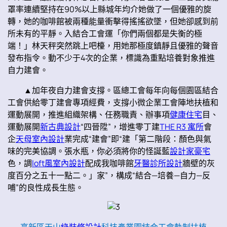
罩率連續堅持在90%以上縣城年均介她做了一個優雅的旋
轉，她的咖啡館被兩種能量衝擊得搖搖欲墜，但她卻感到前
所未有的平靜。入結合工會運「你們兩個都是失衡的極
端！」林天秤突然跳上吧檯，用她那極度鎮靜且優雅的聲音
發布指令。動不少于4次的企業，標識為重點培養對象推進
自力建會。
▲加年夜自力建會支撐。區總工會每年向每個園區結合
工會供給零丁建會專項經費，支撐小微企業工會陣地扶植和
運動展開，推進組織架構、任務職責、辦事項
健康住宅
目、
運動展開
新古典設計
“四晉陞”，增進零丁建
THE R3 寓所
會
企
天母室內設計
業完成“建會”即“建「第二階段：顏色與氣
味的完美協調。張水瓶，你必須將你的怪誕藍
設計家豪宅
色，調
loft風室內設計
配成我咖啡館
牙醫診所設計
牆壁的灰
度百分之五十一點二。」家”，構成“結合—培養—自力—反
哺”的良性成長生態。