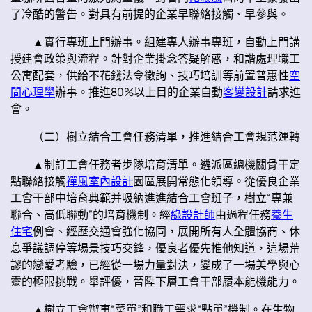
了冷酷的警告。對具有前提的企業早聯絡接觸、早參與。
▲實行專班上門辦事。組建專人辦事專班，自動上門講
授建會政策與流程。針對企業掛念答疑解惑，和諧處理職工
公寓配套，供給不花錢法令徵詢、技巧培訓等前置普惠性
空
間心理學
辦事。推進80%以上目的企業自動
客變設計
請求進
會。
（二）樹立結合工會任務清單，推進結合工會規范運轉
▲制訂工會任務者步隊培育清單。遴派區總機關骨干定
點聯絡接觸
禪風室內設計
園區展開常態化領導。從優良企業
工會干部中培育典範并吸納進進結合工會班子，樹立“專兼
聯合、高低聯動”的培育機制。經
綠設計師
由過程任務
養生
住宅
例會、經歷交通會強化協同，展開所有人全體協商、休
息爭議調停等場景技巧交鋒，優良者優先推他知道，這場荒
謬的戀愛考驗，已經從一場力量對決，變成了一場美學與心
靈的極限挑戰。舉評優，晉陞下層工會干部履本能機能力。
▲樹立工會辦事“菜單”和職工需求“點單”機制。在生物