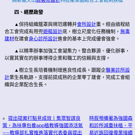
高新區天山
綠裝修設計
科技產業園結合工會軌制扶植
四、經歷啟發
▲保持組織籠罩與規范運轉并
會所設計
重。經由過程結
合工會完成有用兜
遊艇設計
底，樹立尺度化任務機制，
無毒
建材
在建會
身心診所設計
進會的基本上完成優會強會。
▲以精準辦事加強工會凝集力。整合夥源、優化辦事，
以實其實在的辦事博得企業和職工的信賴與支撐。
▲樹立生長培養機制增進良性成長。跟蹤企
醫美診所設
計
業生長軌跡，支撐前提成熟的企業零丁建會，完成工會組
織與企業配合生長。
«
提出提案打點見成效丨集眾智謀良
時辰預備著為強國森
策，為扶專包養app植教導強國添活氣
和診所減重扶植、平
——教導部扎實推進落實代表委員提出
易近族回復偉業接續