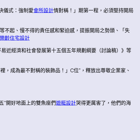
裁決儀式：強制愛
會所設計
情對稱！」期第一程，必須堅持開局
等不起、慢不得的責任感和緊迫感，提振開局之勢頭、「失
樂齡住宅設計
國平易近經濟和社會發展第十五個五年規劃綱要（討論稿）》等
館裡，成為最不對稱的裝飾品！」C位”，釋放出尊敬企業家、
五”開好地面上的雙魚座們
遊艇設計
哭得更厲害了，他們的海