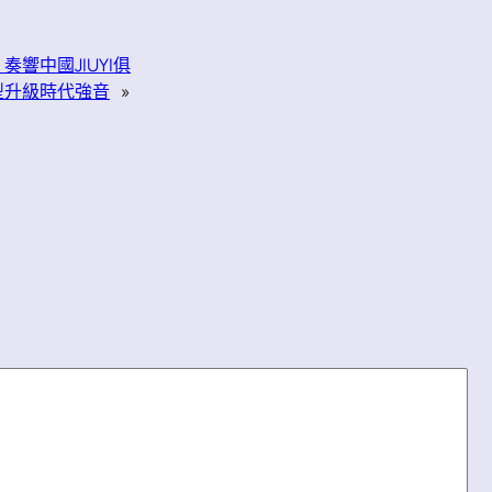
響中國JIUYI俱
型升級時代強音
»