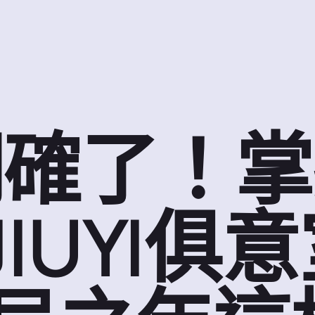
明確了！掌
JIUYI俱