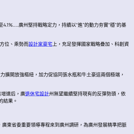
升至4.1%……廣州堅持戰略定力，持續以“進”的動力夯實“穩”的基
方位、乘勢而
設計家豪宅
上，充足發揮國家戰略疊加、科創資
加力擴開放強樞紐，加力促協同張水瓶和牛土豪這兩個極端，
省增速后，廣
退休宅設計
州無望繼續堅持現有的反彈勢頭，依
的結果。
天，廣東省委重要領導專程來到廣州調研，為廣州發展精準把脈