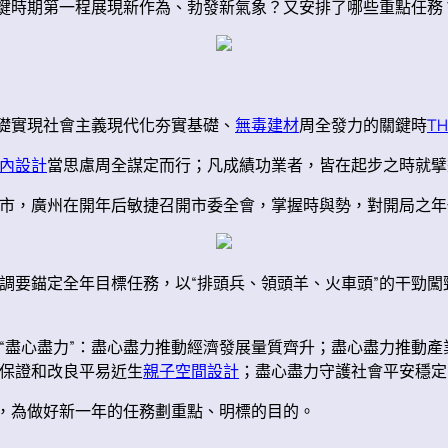
鍵時期第一程展現新作為、勃發新氣象？又安排了哪些重點任務
基礎實現社會主義現代化夯實基礎、
無毒建材
周全發力的關鍵時
TH
內設計
當思慮周全謀定而行；凡成績功業者，皆在起步之時就擘
市，廣州在開年后敏捷召開市委全會，掌握時與勢，對開局之年
調要錨定全年目標任務，以“排頭兵、領頭羊、火車頭”的干勁闖
“盡心盡力”：盡心盡力推動經濟發展量質齊升；盡心盡力推動
保證和改良平易近生
親子空間設計
；盡心盡力守護社會平安穩定
域，為做好新一年的任務劃重點、明標的目的。