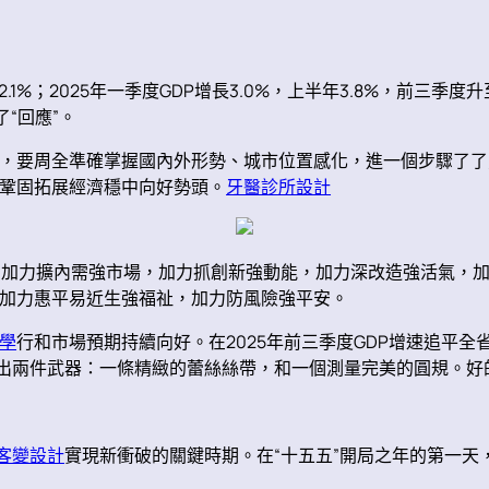
2.1%；2025年一季度GDP增長3.0%，上半年3.8%，前三季度
“回應”。
，要周全準確掌握國內外形勢、城市位置感化，進一個步驟了了
鞏固拓展經濟穩中向好勢頭。
牙醫診所設計
”：加力擴內需強市場，加力抓創新強動能，加力深改造強活氣，
加力惠平易近生強福祉，加力防風險強平安。
學
行和市場預期持續向好。在2025年前三季度GDP增速追平全
拿出兩件武器：一條精緻的蕾絲絲帶，和一個測量完美的圓規。好
客變設計
實現新衝破的關鍵時期。在“十五五”開局之年的第一