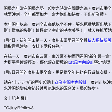
開局之年當有開局之勢，起步之時當有關鍵之為。廣州市委全
就要沖刺、全年都要加力，奮力跑出加快度、干出新業績。
本年開年以來，廣州全市高低以坐不住、張水瓶猛地衝出地下
衡！徹底的失衡！這違背了宇宙的基本美學！」林天秤抓著她
1月4日，新年開工第一天，廣州市當局召開全體
私人招待所設
聽取意見建議，安排下階段任務；
在統一天，廣州市白云區、南沙區不約而同召開“新年第一會
力挺平易近營經濟、優化營商環境的
loft風室內設計
堅定信號
1月8日召開的廣州市委全會，更是對全年任務進行系統安排
站在“十五五”新的歷史起點上
商業空間室內設計
，廣州正以沖
水淚開始變成金箔碎片與氣泡水的混合液。局起好步。
文｜記者 羅仕
TC:jiuyi9follow8