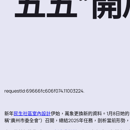
五五”
requestId:69666fc606f074.11003224.
新年
民生社區室內設計
伊始，萬象更換新的資料。1月8日她的
稱“廣州市委全會”）召開，總結2025年任務，剖析當前形勢，