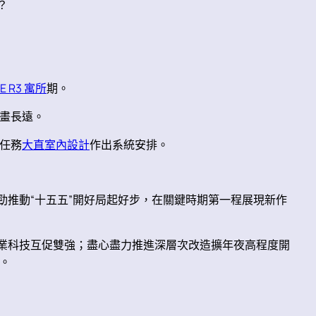
？
E R3 寓所
期。
畫長遠。
任務
大直室內設計
作出系統安排。
勁推動“十五五”開好局起好步，在關鍵時期第一程展現新作
產業科技互促雙強；盡心盡力推進深層次改造擴年夜高程度開
。