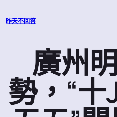
跳
至
主
昨天不回答
要
內
容
廣州
勢，“十