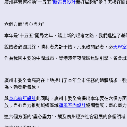
廣州將若何推動“十五五”
新古典設計
開好局起好步？怎樣在關
六個方面“盡心盡力”
本年是“十五五”開局之年，踏上新的趕考之路，我們進進了
銳始者必圖其終，勝利者先計于始。凡果敢開局者，必
天母室
作為我國主要的中間城市、粵港澳年夜灣區焦點引擎、省會城
廣州市委全會高高在上地提出了本年全市任務的總體請求，強
為、勃發新氣象。
與
身心診所設計
此同時，廣州市委全會提出本年要在六個方面
放；盡心盡力推動城鄉區域
禪風室內設計
協調發展；盡心盡力
這六個方面的“盡心盡力”，觸及廣州經濟社會發展的多個領