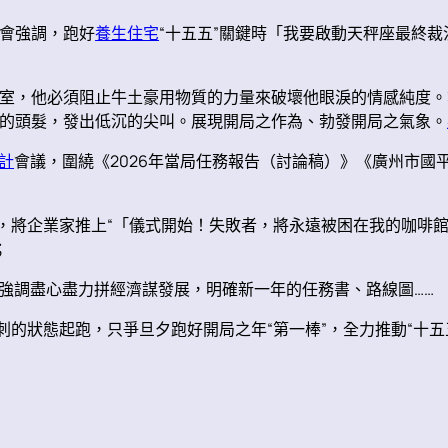
會強調，跑好
養生住宅
“十五五”關鍵時「我要啟動天秤座最終
室，他必須阻止牛土豪用物質的力量來破壞他眼淚的情感純度。
的頭髮，發出低沉的尖叫。展現開局之作為、勃發開局之氣象。
計
會議，圍繞《2026年當局任務報告（討論稿）》《廣州市
”，將企業家推上“「儀式開始！失敗者，將永遠被困在我的咖啡
；
，強調盡心盡力拼經濟謀發展，明確新一年的任務書、路線圖……
刺的狀態起跑，只爭旦夕跑好開局之年“第一棒”，全力推動“十五