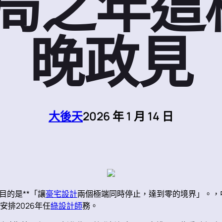
開局之年這
晚政見
大後天
2026 年 1 月 14 日
目的是**「讓
豪宅設計
兩個極端同時停止，達到零的境界」。，
安排2026年任
綠設計師
務。