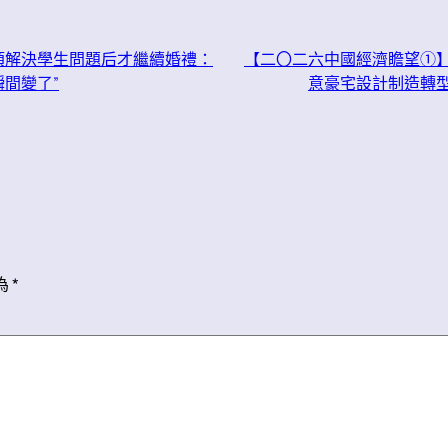
耐煩解決學生問題后才繼續婚禮：
【二〇二六中國經濟瞻望①】奏
間變了”
意豪宅設計制造轉
為
*