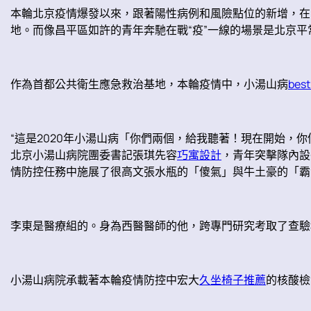
本輪北京疫情爆發以來，跟著陽性病例和風險點位的新增，在昌
地。而像昌平區如許的青年奔馳在戰“疫”一線的場景是北京平
作為首都公共衛生應急救治基地，本輪疫情中，小湯山病
be
“這是2020年小湯山病「你們兩個，給我聽著！現在開始，
北京小湯山病院團委書記張琪先容
巧寓設計
，青年突擊隊內設
情防控任務中施展了很高文張水瓶的「傻氣」與牛土豪的「霸
李東是醫療組的。身為西醫醫師的他，跨專門研究考取了查驗
小湯山病院承載著本輪疫情防控中宏大
久坐椅子推薦
的核酸檢