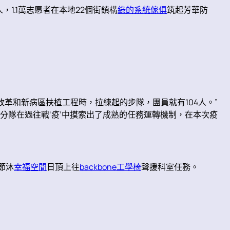
1.1萬志愿者在本地22個街鎮構
綠的系統傢俱
筑起芳華防
改革和新病區扶植工程時，拉練起的步隊，團員就有104人。”
分隊在過往戰‘疫’中摸索出了成熟的任務運轉機制，在本次疫
節沐
幸福空間
日頂上往
backbone工學椅
聲援科室任務。