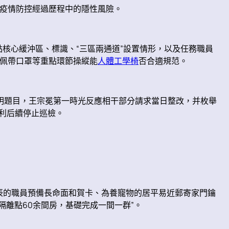
疫情防控經過歷程中的隱性風險。
點核心緩沖區、標識、“三區兩通道”設置情形，以及任務職員
佩帶口罩等重點環節操縱能
人體工學椅
否合適規范。
明題目，王宗冕第一時光反應相干部分請求當日整改，并枚舉
利后續停止巡檢。
辰的職員預備長命面和賀卡、為養寵物的居平易近郵寄家門鑰
隔離點60余間房，基礎完成一間一群”。