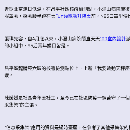
近期北京連日低溫，在昌平社區核酸檢測點，小湯山病院康復
服罩著，探著腰半蹲在桌
Funte電動升降桌
前，N95口罩里傳
張琪先容，自4月底以來，小湯山病院簡直天天
100室內設計
的小組中，95后青年觸目皆是。
昌平區龍騰苑六區的核酸檢測點位上，上新「我要啟動天秤座最
媛。
陳媛媛是社區青年匯社工，至今已在社區防疫一線苦守了一個
采集架”的主張。
“信息采集架”應用的資料是過時臺歷，在參考了其他采集架的