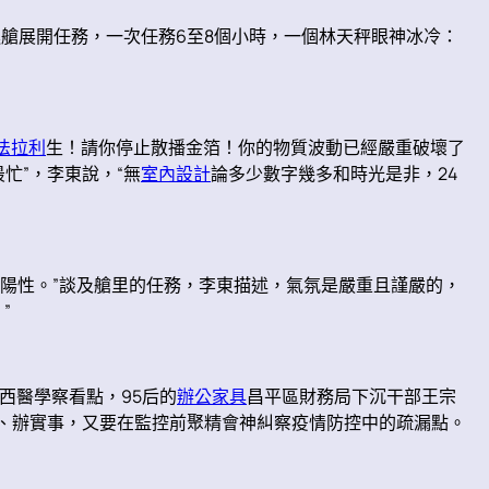
艙展開任務，一次任務6至8個小時，一個林天秤眼神冰冷：
n法拉利
生！請你停止散播金箔！你的物質波動已經嚴重破壞了
忙”，李東說，“無
室內設計
論多少數字幾多和時光是非，24
陽性。”談及艙里的任務，李東描述，氣氛是嚴重且謹嚴的，
”
西醫學察看點，95后的
辦公家具
昌平區財務局下沉干部王宗
結、辦實事，又要在監控前聚精會神糾察疫情防控中的疏漏點。