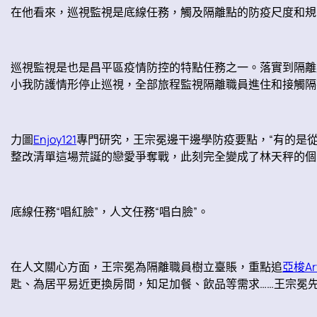
在他看來，巡視監視是底線任務，觸及隔離點的防疫尺度和規
巡視監視是也是昌平區疫情防控的特點任務之一。落實到隔離
小我防護情形停止巡視，全部旅程監視隔離職員進住和接觸隔
力圖
Enjoy121
專門研究，王宗冕邊干邊學防疫要點，“有的是
整改清單這場荒誕的戀愛爭奪戰，此刻完全變成了林天秤的個
底線任務“唱紅臉”，人文任務“唱白臉”。
在人文關心方面，王宗冕為隔離職員樹立臺賬，重點追
亞梭Ar
匙、為居平易近更換房間，知足加餐、飲品等需求……王宗冕