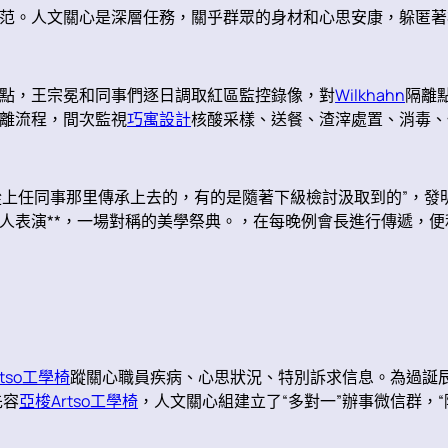
范。人文關心是深層任務，關乎群眾的身材和心思安康，躲匿著
點，王宗冕和同事們逐日調取紅區監控錄像，對
Wilkhahn
隔離
離流程，間次監視
巧寓設計
核酸采樣、送餐、渣滓處置、消毒、
從上任同事那里傳承上去的，有的是隨著下級檢討汲取到的”，發
人表演**，一場對稱的美學祭典。，在每晚例會長進行傳遞，便
tso工學椅
蹤關心職員疾病、心思狀況、特別訴求信息。為過誕
先容
亞梭Artso工學椅
，人文關心組建立了“多對一”辦事微信群，“