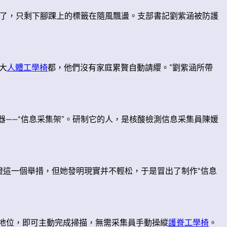
了，只剩下腳踝上的標籤在隨風飄盪。支部書記劉紫涵被防護
大
人體工學椅
都，他們沒有家庭累贅自動請纓。”劉紫涵所帶
——“信息采集架”。研制它的人，是核酸檢測信息采集員陳媛
證這一個舉措，但她發明現實并不輕松，于是冒出了制作“信息
定地位，即可主動完成掃描，無需采集員手動操縱
護脊工學椅
。