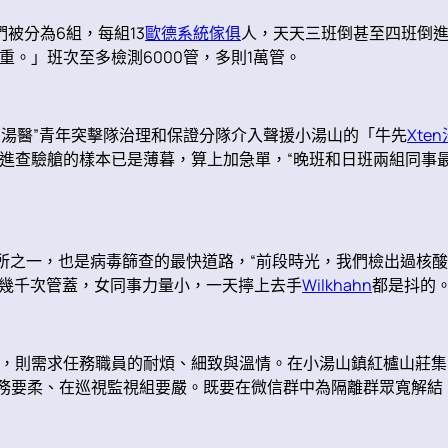
被分為6組，每組13
歐德系統傢俱
人，天天三班倒甚至四班倒進
重。」班次至多檢測6000管，多則1萬管。
“湯醫”青年突擊隊治理和保證分隊介入聲援小湯山的「牛先
Xte
進查驗艙的樣本已是薄暮，算上加急單，“晚班和日班兩組同事最
所之一，也是病毒篩查的最快道路，“前段時光，我們檢出過核酸
幾千次管蓋，女同事力量小，一天擰上去手
Wilkhahn
都是抖的。
，則需求任務職員的耐煩、細致與溫情。在小湯山鎮紅櫨山莊集
任務要柔、在巡視監視組要嚴。既要在微信群中為隔離群眾寬解