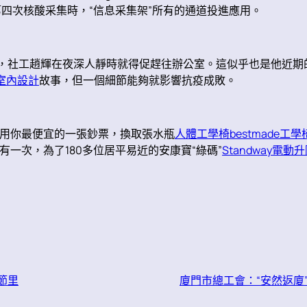
四次核酸采集時，“信息采集架”所有的通道投進應用。
醒，社工趙輝在夜深人靜時就得促趕往辦公室。這似乎也是他近期
0室內設計
故事，但一個細節能夠就影響抗疫成敗。
用你最便宜的一張鈔票，換取張水瓶
人體工學椅
bestmade工學
有一次，為了180多位居平易近的安康寶“綠碼”
Standway電動
節里
廈門市總工會：“安然返廈