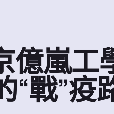
京億嵐工
的“戰”疫