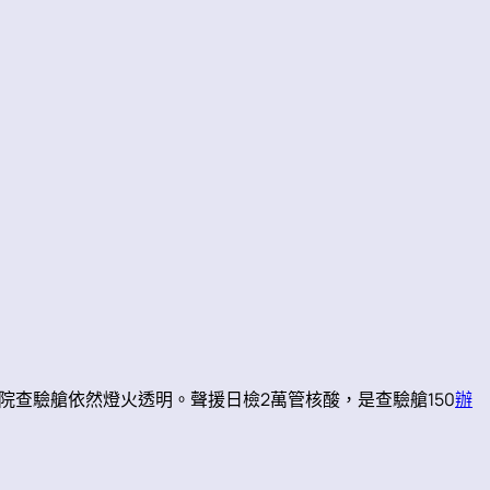
院查驗艙依然燈火透明。聲援日檢2萬管核酸，是查驗艙150
辦