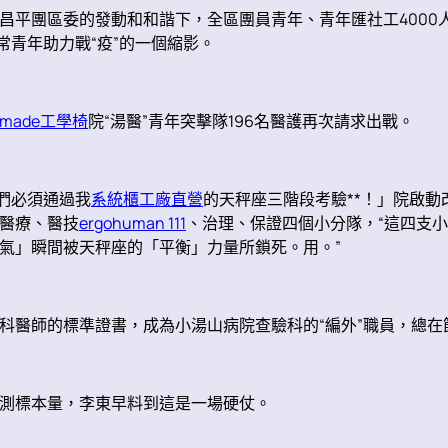
平團區委的發動和和諧下，全區團員青年、青年匯社工4000人，
常青年助力戰“疫”的一個縮影。
stmade工學椅
院“湯醫”青年突擊隊196名醫護再次請求出戰。
你們必須通過我
系統櫃工廠直營
的天秤座三階段考驗**！」院啟動
醫療、醫技
ergohuman 111
、治理、保證四個小分隊，“這四支小
氣」瞬間被天秤座的「平衡」力量所鎖死。用。”
科醫師的標準證書，成為小湯山病院查驗科的“編外”職員，總在
測標本量，李東早料到這是一場硬仗。