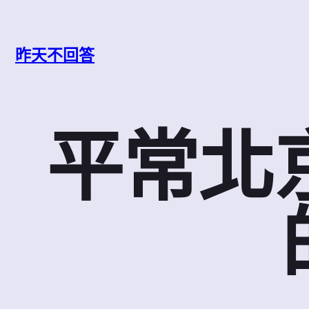
跳
至
主
昨天不回答
要
內
容
平常北