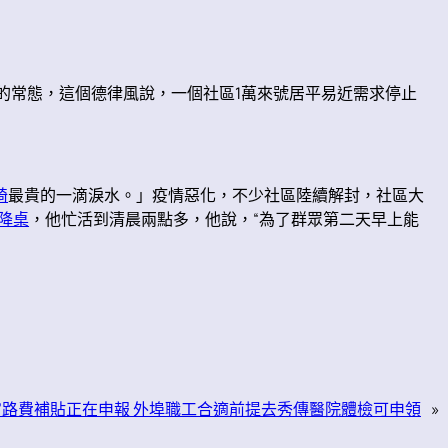
的常態，這個德律風說，一個社區1萬來號居平易近需求停止
椅
最貴的一滴淚水。」疫情惡化，不少社區陸續解封，社區大
升降桌
，他忙活到清晨兩點多，他說，“為了群眾第二天早上能
”路費補貼正在申報 外埠職工合適前提去秀傳醫院體檢可申領
»