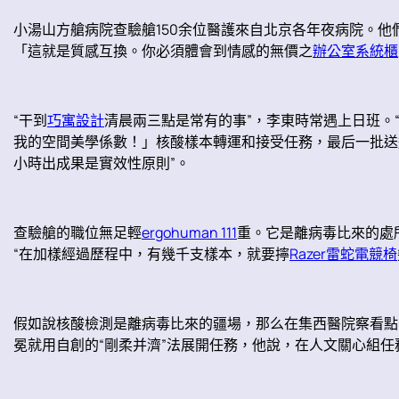
小湯山方艙病院查驗艙150余位醫護來自北京各年夜病院。他們
「這就是質感互換。你必須體會到情感的無價之
辦公室系統櫃
“干到
巧寓設計
清晨兩三點是常有的事”，李東時常遇上日班。
我的空間美學係數！」核酸樣本轉運和接受任務，最后一批送
小時出成果是實效性原則”。
查驗艙的職位無足輕
ergohuman 111
重。它是離病毒比來的處
“在加樣經過歷程中，有幾千支樣本，就要擰
Razer雷蛇電競椅
假如說核酸檢測是離病毒比來的疆場，那么在集西醫院察看點
冕就用自創的“剛柔并濟”法展開任務，他說，在人文關心組