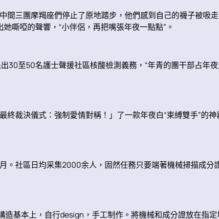
中間三團摩羯座們停止了原地踏步，他們感到自己的襪子被吸走
出她嘶啞的聲響，“小伴侶，再把嘴張年夜一點點”。
派出30至50名護士聲援社區核酸檢測義務，“年青的團干部占年夜
終裁決儀式：強制愛情對稱！」了一款年夜白“束縛雙手”的神器
月。社區日均采集2000余人，固然任務只要端著機械掃描成分
構造基本上，自行design，手工制作。將機械和成分證放在指