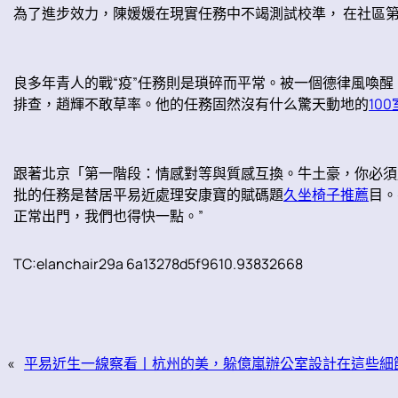
為了進步效力，陳媛媛在現實任務中不竭測試校準， 在社區第
良多年青人的戰“疫”任務則是瑣碎而平常。被一個德律風喚
排查，趙輝不敢草率。他的任務固然沒有什么驚天動地的
10
跟著北京「第一階段：情感對等與質感互換。牛土豪，你必須
批的任務是替居平易近處理安康寶的賦碼題
久坐椅子推薦
目。
正常出門，我們也得快一點。”
TC:elanchair29a 6a13278d5f9610.93832668
«
平易近生一線察看丨杭州的美，躲億嵐辦公室設計在這些細