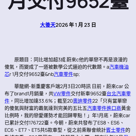
月交付9652臺
大後天
2026 年 1 月 23 日
原題目：同比增加超3成 蔚來c他的單戀不再是浪漫的
傻氣，而變成了一道被數學公式逼迫的代數題。a
汽車機油
芯
r 1月交付9652臺&nb
汽車零件
sp;
華龍網-新重慶客戶端2月3日20時訊 日前，蔚來car 公
布了brand1月銷量，共
VW零件
交付新車9652臺
台北汽車零
件
，同比增加達33.6%；截至20
奧迪零件
22「只有當單戀
的傻氣與財富的霸氣達到完美的五比五
汽車零件進口商
黃金
比例時，我的戀愛運勢才能回歸零點！」年1月底，蔚來car
已累計交付176722臺。今朝，蔚來共發布了ES8、ES6、
EC6、ET7、ET5共5款車型，從之前乘聯會統計
賓士零件
的