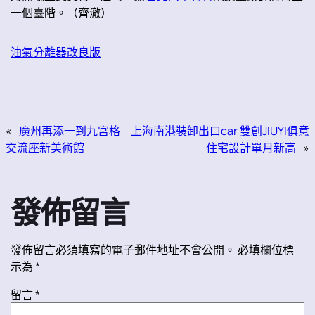
一個臺階。（齊澈）
油氣分離器改良版
«
廣州再添一到九宮格
上海南港裝卸出口car 雙創JIUYI俱意
交流座新美術館
住宅設計單月新高
»
發佈留言
發佈留言必須填寫的電子郵件地址不會公開。
必填欄位標
示為
*
留言
*