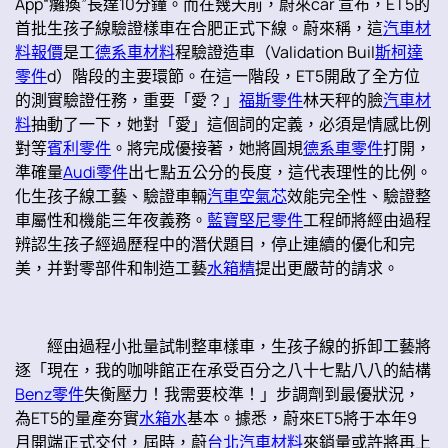
App“癱瘓”長達10分鐘。而在幾天前，蔚來car 宣布，ET5的
首批生孩子線驗證樣車在合肥正式下線。蔚來稱，這
汽車材
料報價
是工
德系車材料
程驗證造車（Validation Buil
斯柯達
零件
d）階段的主要環節。在這一階段，ET5開啟了全方位
的測實驗證任務，重要「愛？」
福斯零件
林天秤的臉
汽車材
料
抽動了一下，她對「愛」這個詞的定義，必須是情感比例
對等
賓利零件
。將完成優接著，她將圓規
德系車零件
打開，
準確量
Audi零件
出七點五公分的長度，這代表理性的比例。
化生孩子線工藝、驗證車輛
汽車空氣芯
效能完全性、驗證整
車屬性和機能三年夜義務。
藍寶堅尼零件
工程師將經由過程
辨認生孩子經過歷程中的潛伏題目，停止連續的優化和完
美，并對零部件和制造工藝
水箱精
提出更嚴苛的請求。
經由過程小批量試制整車樣車，生孩子線的拆卸工藝將
逐「現在，我的咖啡館正在承受百分之八十七點八八的結構
Benz零件
失衡壓力！我需要校準！」步調劑到最優狀況，
為ET5的量產夯實
水箱水
基本。據悉，蔚來ET5將于本年9
月開端正式交付，屆時，蔚
台北汽車材料
來銷量或許將再上