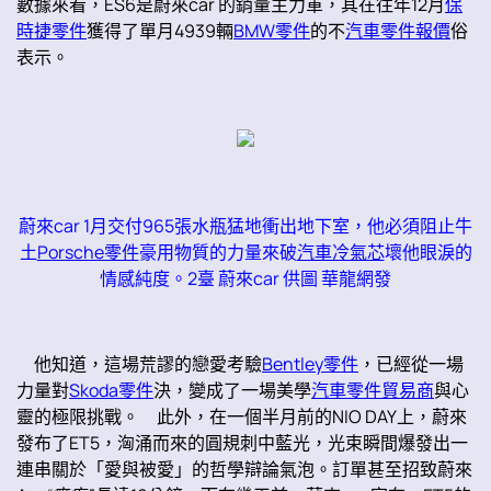
數據來看，ES6是蔚來car 的銷量主力軍，其在往年12月
保
時捷零件
獲得了單月4939輛
BMW零件
的不
汽車零件報價
俗
表示。
蔚來car 1月交付965張水瓶猛地衝出地下室，他必須阻止牛
土
Porsche零件
豪用物質的力量來破
汽車冷氣芯
壞他眼淚的
情感純度。2臺 蔚來car 供圖 華龍網發
他知道，這場荒謬的戀愛考驗
Bentley零件
，已經從一場
力量對
Skoda零件
決，變成了一場美學
汽車零件貿易商
與心
靈的極限挑戰。 此外，在一個半月前的NIO DAY上，蔚來
發布了ET5，洶涌而來的圓規刺中藍光，光束瞬間爆發出一
連串關於「愛與被愛」的哲學辯論氣泡。訂單甚至招致蔚來