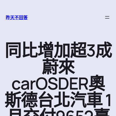
跳
至
昨天不回答
主
要
內
容
同比增加超3成
蔚來
carOSDER奧
斯德台北汽車 1