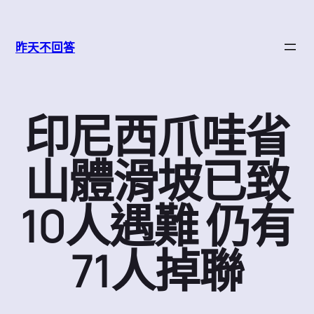
跳
至
昨天不回答
主
要
內
容
印尼西爪哇省
山體滑坡已致
10人遇難 仍有
71人掉聯