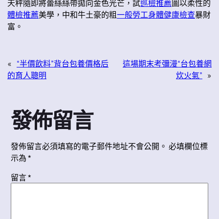
天秤隨即將蕾絲絲帶拋向金色光芒，試
巡檢推薦
圖以柔性的
體檢推薦
美學，中和牛土豪的粗
一般勞工身體健康檢查
暴財
富。
«
“半價飲料”背台包養價格后
這場期末考彌漫“台包養網
的育人聰明
炊火氣”
»
發佈留言
發佈留言必須填寫的電子郵件地址不會公開。
必填欄位標
示為
*
留言
*