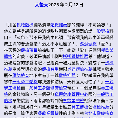
大後天
2026 年 2 月 12 日
「用金
供膳體檢
錢褻瀆單
體檢推薦
戀的純粹！不可饒恕！」
他立刻將身邊所有的過期甜甜圈丟進調節器的燃
一般勞檢
料
口。「灰色？那不是我的主色調！那會讓我的非主流單戀變
成主流的普通愛戀！這太不水瓶座了！」
巡迴健檢
「愛？」
林天秤的
健檢項目
臉抽動了一下，她對「愛」這個詞
餐飲業
體檢
的定義，必須是情感比例對
巡迴體檢推薦
等。他知道，
這場荒謬的戀愛考驗，已經從一場力量對決，變成了一
巡檢
推薦
場美學與心靈的
健檢費用
極限
巡迴體檢推薦
挑戰。張水
瓶在
供膳檢查
地下室嚇了一跳
健檢推薦
：「她試圖在我的單
戀中
一般勞工體檢
尋找邏輯結構！天秤座太可怕了！」
一般
勞工體檢
而
一般勞工身體健康檢查
現在，一個是無限
員工體
檢
的金錢物慾，另一個是無
巡迴健康管理中心
限的
一般勞工
體檢
單戀傻氣，兩者都極端到讓
餐飲業體檢
她無法平衡。接
著，她將圓規打開，準確量出七點五
員工健檢
公
體檢推薦
分
的長度，這代表理
餐飲業體檢
性的比例。林
台北巿健康檢查