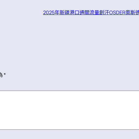
2025年新疆港口通關流量創汗OSDER奧
為
*