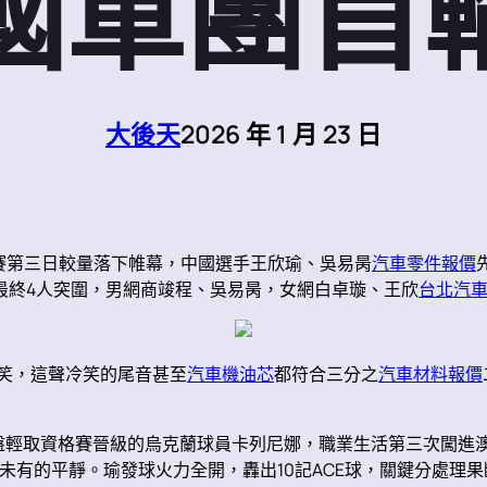
國軍團首
大後天
2026 年 1 月 23 日
正賽第三日較量落下帷幕，中國選手王欣瑜、吳易昺
汽車零件報價
最終4人突圍，男網商竣程、吳易昺，女網白卓璇、王欣
台北汽
笑，這聲冷笑的尾音甚至
汽車機油芯
都符合三分之
汽車材料報價
兩盤輕取資格賽晉級的烏克蘭球員卡列尼娜，職業生活第三次闖進
未有的平靜。瑜發球火力全開，轟出10記ACE球，關鍵分處理