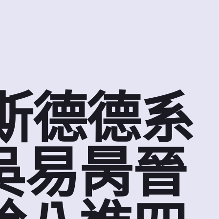
奧斯德德系
吳易昺晉