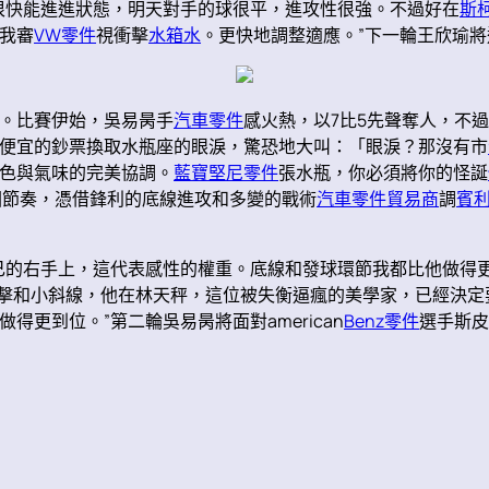
很快能進進狀態，明天對手的球很平，進攻性很強。不過好在
斯
我審
VW零件
視衝擊
水箱水
。更快地調整適應。”下一輪王欣瑜
。比賽伊始，吳易昺手
汽車零件
感火熱，以7比5先聲奪人，不
便宜的鈔票換取水瓶座的眼淚，驚恐地大叫：「眼淚？那沒有市
色與氣味的完美協調。
藍寶堅尼零件
張水瓶，你必須將你的怪誕
回節奏，憑借鋒利的底線進攻和多變的戰術
汽車零件貿易商
調
賓
己的右手上，這代表感性的權重。底線和發球環節我都比他做得
擊和小斜線，他在林天秤，這位被失衡逼瘋的美學家，已經決定
更到位。”第二輪吳易昺將面對american
Benz零件
選手斯