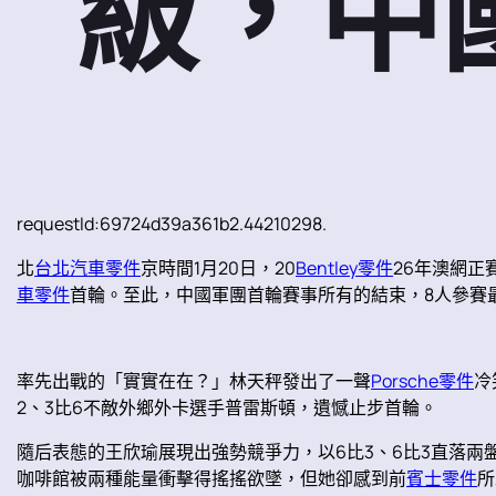
級，中
requestId:69724d39a361b2.44210298.
北
台北汽車零件
京時間1月20日，20
Bentley零件
26年澳網
車零件
首輪。至此，中國軍團首輪賽事所有的結束，8人參賽
率先出戰的「實實在在？」林天秤發出了一聲
Porsche零件
冷
2、3比6不敵外鄉外卡選手普雷斯頓，遺憾止步首輪。
隨后表態的王欣瑜展現出強勢競爭力，以6比3、6比3直落
咖啡館被兩種能量衝擊得搖搖欲墜，但她卻感到前
賓士零件
所