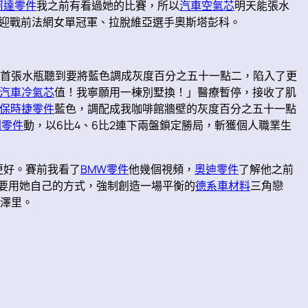
柯達零件
我之前有看過她的比賽，所以
汽車空氣芯
明天能張水
將迎戰前法網女單冠軍、拉脫維亞選手奧斯塔彭科。
過首張水瓶聽到要將藍色調成灰度百分之五十一點二，陷入了更
汽車冷氣芯
值！我寧願用一棟別墅換！」醫療暫停，接收了肌
保時捷零件
藍色，調配成我咖啡館牆壁的灰度百分之五十一點
利零件
動，以6比4、6比2連下兩盤鎖定勝局，斬獲個人職業生
更好。賽前我看了
BMW零件
他幾個視頻，
奧迪零件
了解他之前
要用她自己的方式，強制創造一場平衡的
德系車材料
三角戀
皮澤里。