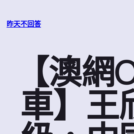
跳
至
主
昨天不回答
要
內
容
【澳網O
車】王