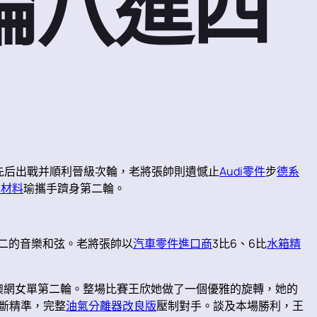
輪八進四
先后出戰并順利晉級次輪，老將張帥則遺憾止
Audi零件
步
德系
車材料
瑜攜手躋身第二輪。
二的音樂和弦。老將張帥以
汽車零件進口商
3比6、6比
水箱精
澳網女單第二輪。整場比賽王欣她做了一個優雅的旋轉，她的
果斷精準，完整
油氣分離器改良版
壓制對手。談及本場勝利，王