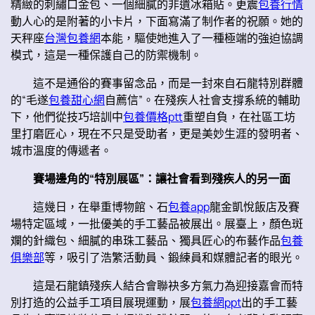
精緻的刺繡口金包、一個細膩的非遺冰箱貼。更震
包養行情
動人心的是附著的小卡片，下面寫滿了制作者的祝願。她的
天秤座
台灣包養網
本能，驅使她進入了一種極端的強迫協調
模式，這是一種保護自己的防禦機制。
這不是通俗的賽事留念品，而是一封來自石龍特別群體
的“毛遂
包養甜心網
自薦信”。在殘疾人社會支撐系統的輔助
下，他們從技巧培訓中
包養價格ptt
重塑自負，在社區工坊
里打磨匠心，現在不只是受助者，更是美妙生涯的發明者、
城市溫度的傳遞者。
賽場邊角的“特別展區”：讓社會看到殘疾人的另一面
這幾日，在舉重博物館、石
包養app
龍金凱悅飯店及賽
場特定區域，一批優美的手工藝品被展出。展臺上，顏色斑
斕的針織包、細膩的串珠工藝品、獨具匠心的布藝作品
包養
俱樂部
等，吸引了浩繁活動員、鍛練員和媒體記者的眼光。
這是石龍鎮殘疾人結合會聯袂多方氣力為迎接嘉會而特
別打造的公益手工項目展現運動，展
包養網ppt
出的手工藝