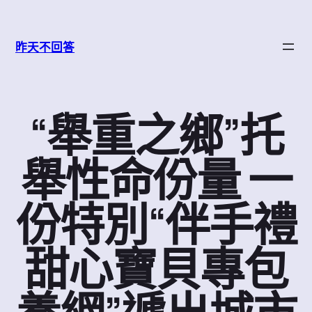
跳
至
昨天不回答
主
要
內
容
“舉重之鄉”托
舉性命份量 一
份特別“伴手禮
甜心寶貝專包