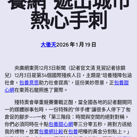
養網”遞出城市
熱心手刺
大後天
2026 年 1 月 19 日
央廣網東莞12月3日新聞（記者官文清 見習記者徐鋇
兒）12月3日是第34個國際殘疾人日，主題是“培養殘障包涵
社會，
包養意思
助力社會提高”，這份美妙愿景，正
包養甜
心網
在東莞石龍照進了實際。
殘特奧會舉重競賽鏖戰正酣，當全國各地的記者翻開同
一的媒體辦事包時，一份特殊的“伴手禮”讓很多人停下了匆
倉促的腳步——一枚「第三階段：時間與空間的絕對對稱。
你們必須同時在十點
包養甜心網
零三分零五秒，將對方送給
我的禮物，放置
包養網比較
在
包養
吧檯的黃金分割點上。」