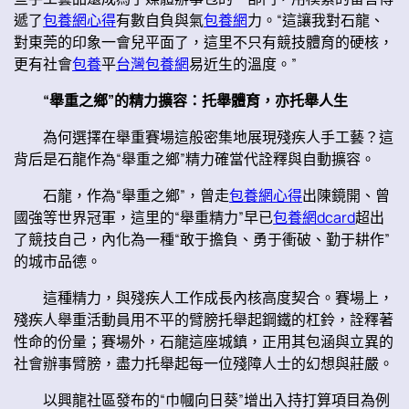
遞了
包養網心得
有數自負與氣
包養網
力。“這讓我對石龍、
對東莞的印象一會兒平面了，這里不只有競技體育的硬核，
更有社會
包養
平
台灣包養網
易近生的溫度。”
“舉重之鄉”的精力擴容：托舉體育，亦托舉人生
為何選擇在舉重賽場這般密集地展現殘疾人手工藝？這
背后是石龍作為“舉重之鄉”精力確當代詮釋與自動擴容。
石龍，作為“舉重之鄉”，曾走
包養網心得
出陳鏡開、曾
國強等世界冠軍，這里的“舉重精力”早已
包養網dcard
超出
了競技自己，內化為一種“敢于擔負、勇于衝破、勤于耕作”
的城市品德。
這種精力，與殘疾人工作成長內核高度契合。賽場上，
殘疾人舉重活動員用不平的臂膀托舉起鋼鐵的杠鈴，詮釋著
性命的份量；賽場外，石龍這座城鎮，正用其包涵與立異的
社會辦事臂膀，盡力托舉起每一位殘障人士的幻想與莊嚴。
以興龍社區發布的“巾幗向日葵”增出入持打算項目為例