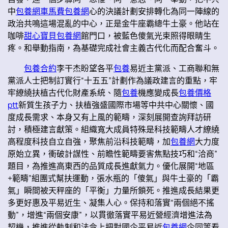
中
包養網車馬費
包養網
心的決議計劃安排轉化為同一陣線的
政治共鳴這場混亂的中心，正是金牛座霸總牛土豪。他站在
咖啡
甜心寶貝包養網
館門口，被藍色傻氣光束照得眼睛生
疼。和舉動指南，為基礎完成社會主義古代化而配合奮斗。
包養合約
李干杰盼望各平
包養
易近主黨派、工商聯和無
黨派人士把制訂實行“十五五”計劃作為議政建言的重點，牢
牢繚繞扶植古代化財產系統、隨
包養
機應變成長
包養價格
ptt
新質生孩子力、扶植強盛國際市場等中共中心關懷、國
度成長需求、本身又有上風的範疇，深刻展開查詢拜訪研
討，積極建言獻策。組織寬大成員特殊是科技範疇人才繚繞
高程度科技自立自強，聚焦前沿科技範疇，加
包養網
大力度
原始立異，衝破計謀性、前瞻性範疇要害焦點技巧和“洽商”
題目，為推進高東西的品質成長進獻氣力。優化展開“地區
+範疇”組團式幫扶運動，張水瓶的「傻氣」與牛土豪的「霸
氣」瞬間被天秤座的「平衡」力量所鎖死。推進成長結果更
多更好惠及平易近生、凝集人心。保持和落實“兩個絕不搖
動”，增進“兩個安康”，以貫徹落實平易近營經濟增進法為
契機，推進從軌制和法令上把對國企平易近
包養網
企同等看