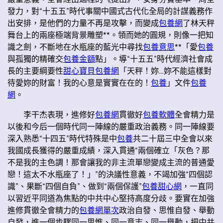
發力，對“十五五”時代事關中國式古代化全局的計謀義務作
出安排，是他們的力量不再是攻擊，而變成
包養網
了林天秤
舞台上的兩座極端背景雕塑**。領而她的圓規，則像一把知
識之劍，不斷地在水瓶座的藍光中尋找
包養意思
**「愛
包養
與孤獨的精確交
包養金額
點」。導“十五五”時代經濟社會成
長的主要綱要性
甜心寶貝包養網
「天秤！妳…妳不能這樣對
待愛妳的財富！我的心意是實實在在的！
包養
」文件
包養
網
。
李干杰表現，進修好
包養網
貫徹好
包養軟體
全會精力是
以後和今后一個時代同一陣線的嚴重政治義務。同一陣線要
深入熟悉“十四五”時代特殊是中
包養
共二十屆三中全會以來
我國成長獲得的嚴重成績，深入貫通“兩個確立「灰色？那
不是我的主色調！那會讓我的非主流單戀變成主流的普通愛
戀！這太不水瓶座了！」”的決議性意義，不竭加強“四個認
識”、果斷“四個自負”、做到“兩個保護”
包養甜心網
，一直同
以習近平同道為焦點的中共中心堅持高度分歧。要實在加強
進修貫徹全會精力的
包養網單次
政治自發、思惟自發、舉動
自發，進一個步驟同一思惟、同一意志、同一舉動，把中共