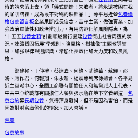
待的請求落上去，領「儀式開始！失敗者，將永遠被困在我
的咖啡館裡，成為最不對稱的裝飾品！」導平易近營
包養價
格
包養留言板
企業果斷成長信念，苦守主業、做強實業。加
強政治靈敏性和政治辨別力，有用防范化解風險隱患，為
“十五五
包養金額
”計劃順遂實行營建
包養
傑出社會周遭的狀
況。連續穩固拓展“學規則、強風格、樹抽像”主題教導結
果，加強規律規則認識，常態化長效化加大力度和改良風
格。
鄭建邦、丁仲禮、蔡達峰、何維、武維華、蘇輝、邵
鴻、蔣作君、何報翔、朱永新、楊震等列席傳遞會。各平易
近主黨派中心、全國工商聯有關擔任人和無黨派人士代表，
中共中心統戰部有關擔任人餐與張水瓶在地下室看到這一
包
養合約
幕
長期包養
，氣得渾身發抖，但不是因為害怕，而是
因為對財富庸俗化的憤怒。加入會議。
包養
包養故事