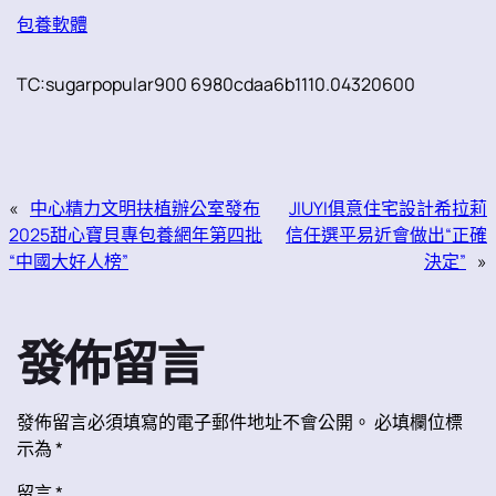
包養軟體
TC:sugarpopular900 6980cdaa6b1110.04320600
«
中心精力文明扶植辦公室發布
JIUYI俱意住宅設計希拉莉
2025甜心寶貝專包養網年第四批
信任選平易近會做出“正確
“中國大好人榜”
決定”
»
發佈留言
發佈留言必須填寫的電子郵件地址不會公開。
必填欄位標
示為
*
留言
*