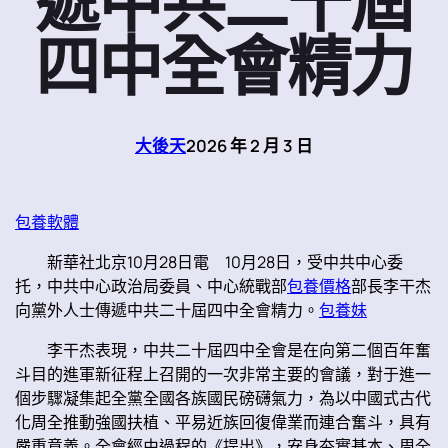
遞中共二十屆
四中全會精力
大後天
2026 年 2 月 3 日
包養軟體
新華社北京10月28日電 10月28日，受中共中心委
托，中共中心政治局委員、中心統戰部
包養價格
部長李干杰
向黨外人士傳遞中共二十屆四中全會精力。
包養妹
李干杰表現，中共二十屆四中全會是在向第二個百年奮
斗目的進軍新征程上召開的一次非常主要的會議，對于進一
個步驟凝集起全黨全國各族國民磅礴氣力，為以中國式古代
化周全推動強國扶植、平易近族回復偉業而連合奮斗，具有
嚴重意義。全會經由過程的《提出》，安身夯實基本、周全