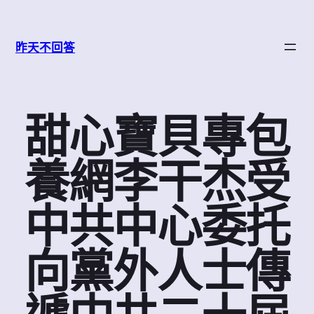
跳
至
昨天不回答
主
要
內
容
甜心寶貝專包
養網李干杰受
中共中心委托
向黨外人士傳