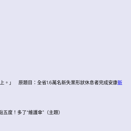
。」 原題目：全省1.6萬名新失業形狀休息者完成安康
新
五度！多了“維護傘”（主題）