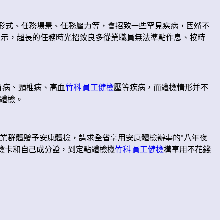
務形式、任務場景、任務壓力等，會招致一些罕見疾病，固然不
顯示，超長的任務時光招致良多從業職員無法準點作息、按時
胃病、頸椎病、高血
竹科 員工健檢
壓等疾病，而體檢情形并不
工體檢。
業群體贈予安康體檢，請求全省享用安康體檢辦事的“八年夜
檢卡和自己成分證，到定點體檢機
竹科 員工健檢
構享用不花錢