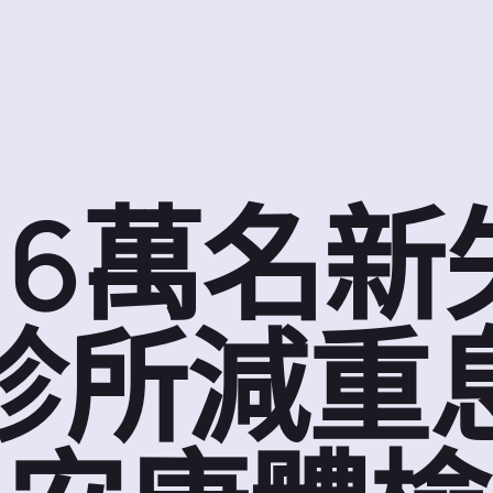
.6萬名
診所減重