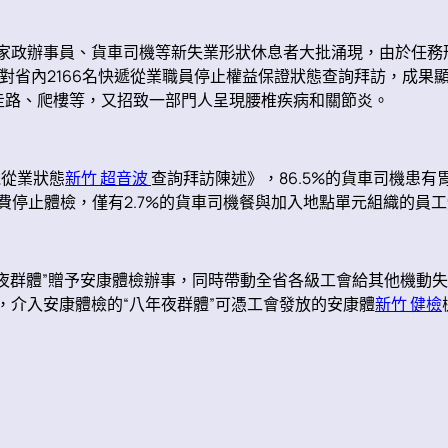
員、家政辦事員、貨車司機等新失業形狀休息者大批涌現，由於任
對省內2166名快遞從業職員停止權益保證狀態查詢拜訪，成果
走路、爬樓等，又招致一部門人呈現腰椎疾病和關節炎。
機從業狀態
新竹 超音波
查詢拜訪陳述》，86.5%的貨車司機患有
公費停止體檢，僅有2.7%的貨車司機餐與加入地點單元組織的員
夜群體”贈予安康體檢辦事，同時帶動全省各級工會給其他機動失
卡”，介入安康體檢的“八年夜群體”可憑工會發放的安康體
新竹 健檢