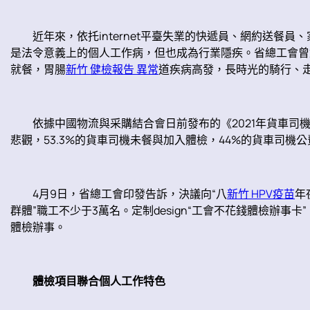
近年來，依托internet平臺失業的快遞員、網約送餐
是法令意義上的個人工作病，但也成為行業隱疾。省總工會曾
就餐，胃腸
新竹 健檢報告 異常
道疾病高發，長時光的騎行、
依據中國物流與采購結合會日前發布的《2021年貨車司
悲觀，53.3%的貨車司機未餐與加入體檢，44%的貨車司機
4月9日，省總工會印發告訴，決議向“八
新竹 HPV疫苗
年
群體”職工不少于3萬名。定制design“工會不花錢體檢辦事
體檢辦事。
體檢項目聯合個人工作特色