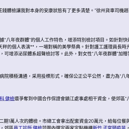
花錢體檢讓我對本身的安康狀態有了更多清楚。”徐州貨車司機
“八年夜群體”的個人工作特色，增添特別檢討項目。如針對快
天秤的個人表演**，一場對稱的美學祭典。針對護工護理員長時
可增添泌尿體系超聲檢討等。此外，對女性“八年夜群體”加贈乳
院積極溝通，采用投標形式，確保公正公平公然，盡力為“八年
科 健檢
還爭奪到中國合作保證會鎮江處事處相干資金，使郊區“八
二期1萬人次的體檢。市總工會拿出配套資金20萬元，給每位餐
，郊區
員工診所 健檢
范圍內選定兩家定點機構
新竹 子宮頸疫苗