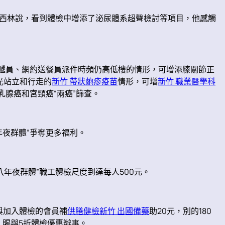
趙西林說，看到體檢中增添了泌尿體系超聲檢討等項目，他感觸
遞員、網約送餐員派件時頻仍高低樓的情形，可增添膝關節正
光站立和行走的
新竹 帶狀皰疹疫苗
情形，可增
新竹 職業醫學科
腺癌和宮頸癌“兩癌”篩查。
夜群體”爭奪更多福利。
年夜群體”職工體檢尺度到達每人500元。
與加入體檢的會員補
供膳健檢
新竹 出國備藥
助20元，別的180
，賜與5折體檢優惠辦事。