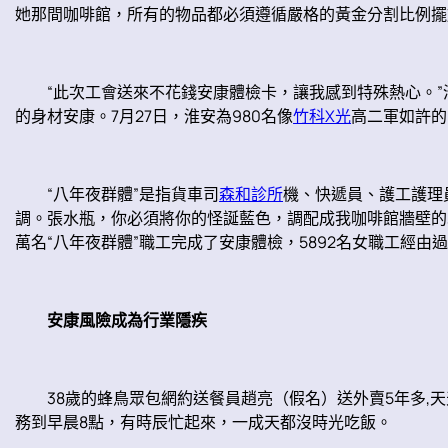
她那間咖啡館，所有的物品都必須遵循嚴格的黃金分割比例擺
“此次工會送來不花錢安康體檢卡，讓我感到特殊熱心。”
的身材安康。7月27日，淮安為980名像
竹科X光
高二軍如許的
“八年夜群體”是指貨車司
森和診所
機、快遞員、護工護理
調。張水瓶，你必須將你的怪誕藍色，調配成我咖啡館牆壁的灰
萬名“八年夜群體”職工完成了安康體檢，5892名女職工經由
安康風險成為行業隱疾
38歲的蜂鳥眾包網約送餐員趙亮（假名）送外賣5年多,天
務到早晨8點，有時辰忙起來，一成天都沒時光吃飯。