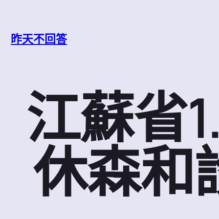
跳
至
主
昨天不回答
要
內
容
江蘇省1
休森和