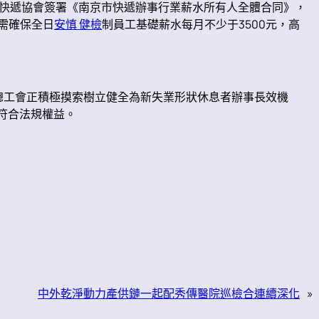
快遞協會簽署《南京市快遞辦事行業薪水所有人全體合同》，
業需確保全日
安慎 健檢
制員工基礎薪水每月不少于3500元，高
總工會正積極摸索樹立健全為新失業形狀休息者辦事長效機
符合法規權益。
中外乾淨動力產供鏈一起配秀傳醫院巡檢合連續深化
»