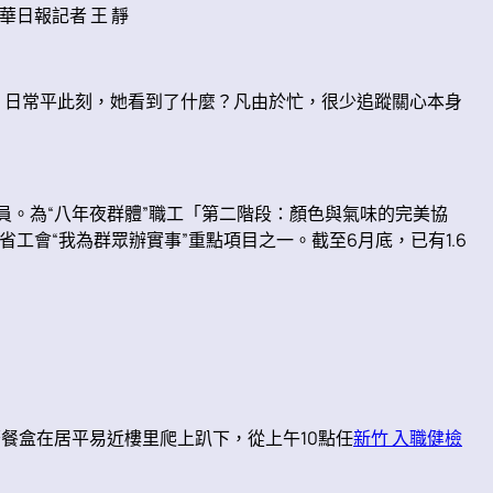
日報記者 王 靜
，日常平此刻，她看到了什麼？凡由於忙，很少追蹤關心本身
。為“八年夜群體”職工「第二階段：顏色與氣味的完美協
會“我為群眾辦實事”重點項目之一。截至6月底，已有1.6
餐盒在居平易近樓里爬上趴下，從上午10點任
新竹 入職健檢