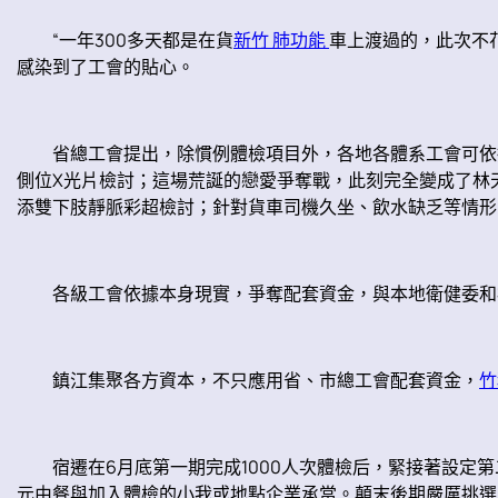
“一年300多天都是在貨
新竹 肺功能
車上渡過的，此次不
感染到了工會的貼心。
省總工會提出，除慣例體檢項目外，各地各體系工會可依據
側位X光片檢討；這場荒誕的戀愛爭奪戰，此刻完全變成了林
添雙下肢靜脈彩超檢討；針對貨車司機久坐、飲水缺乏等情形，
各級工會依據本身現實，爭奪配套資金，與本地衛健委和病
鎮江集聚各方資本，不只應用省、市總工會配套資金，
竹
宿遷在6月底第一期完成1000人次體檢后，緊接著設定第
元由餐與加入體檢的小我或地點企業承當。顛末後期嚴厲挑選