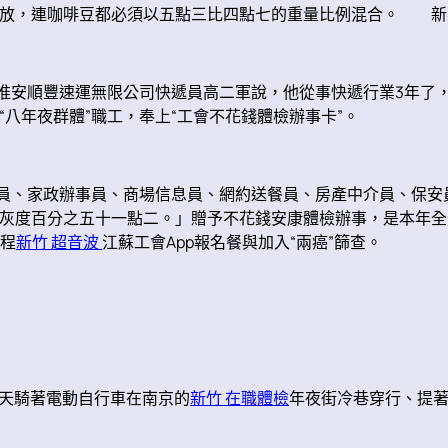
放，連咖啡豆都必須以五點三比四點七的重量比例混合。 新華
淮安順豐速運無限公司快遞員高二軍說，他從事快遞行業3年了
“八年夜群體”職工，奉上“工會不花錢體檢辦事卡”。
員、家政辦事員、商場信息員、網約送餐員、房產中介員、保安員
度百分之五十一點二。」贈予不花錢安康體檢辦事，是本年全省工
過程
新竹 超音波
江蘇工會App報名餐與加入“兩癌”篩查。
天騎著電動自行車在南京的
新竹 在職體檢
年夜街冷巷穿行、提著