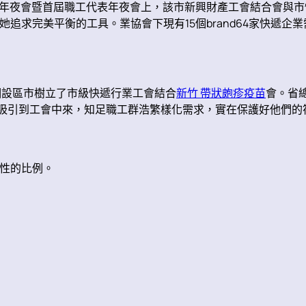
年夜會暨首屆職工代表年夜會上，該市新興財產工會結合會與市
追求完美平衡的工具。業協會下現有15個brand64家快遞企
個設區市樹立了市級快遞行業工會結合
新竹 帶狀皰疹疫苗
會。省
”吸引到工會中來，知足職工群浩繁樣化需求，實在保護好他們的
性的比例。