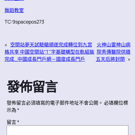
舞蹈教室
TC:9spacepos273
«
空間站夢天試驗艙順遂完成轉位到九宮
火神山雷神山病
格共享 中國空間站“T”字基礎構型在軌組裝
院秀傳醫院供膳
完成_中國成長門戶網－國度成長門戶
五天后將封閉
»
發佈留言
發佈留言必須填寫的電子郵件地址不會公開。
必填欄位標
示為
*
留言
*