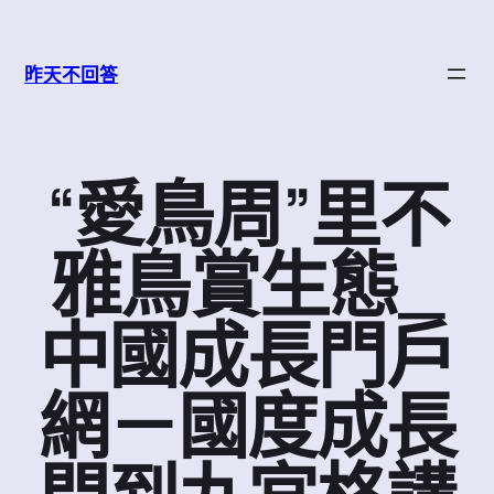
跳
至
昨天不回答
主
要
內
容
“愛鳥周”里不
雅鳥賞生態_
中國成長門戶
網－國度成長