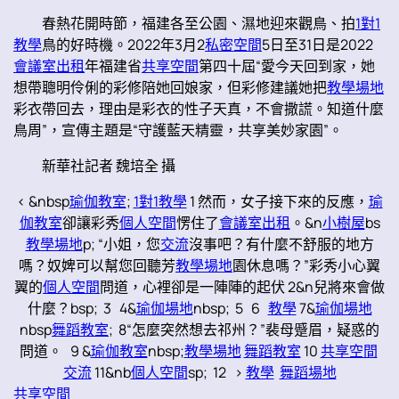
春熱花開時節，福建各至公園、濕地迎來觀鳥、拍
1對1
教學
鳥的好時機。2022年3月2
私密空間
5日至31日是2022
會議室出租
年福建省
共享空間
第四十屆“愛今天回到家，她
想帶聰明伶俐的彩修陪她回娘家，但彩修建議她把
教學場地
彩衣帶回去，理由是彩衣的性子天真，不會撒謊。知道什麼
鳥周”，宣傳主題是“守護藍天精靈，共享美妙家園”。
新華社記者 魏培全 攝
< &nbsp
瑜伽教室
;
1對1教學
1 然而，女子接下來的反應，
瑜
伽教室
卻讓彩秀
個人空間
愣住了
會議室出租
。&n
小樹屋
bs
教學場地
p; “小姐，您
交流
沒事吧？有什麼不舒服的地方
嗎？奴婢可以幫您回聽芳
教學場地
園休息嗎？”彩秀小心翼
翼的
個人空間
問道，心裡卻是一陣陣的起伏 2&n兒將來會做
什麼？bsp; 3 4&
瑜伽場地
nbsp; 5 6
教學
7&
瑜伽場地
nbsp
舞蹈教室
; 8“怎麼突然想去祁州？”裴母蹙眉，疑惑的
問道。 9 &
瑜伽教室
nbsp;
教學場地
舞蹈教室
10
共享空間
交流
11&nb
個人空間
sp; 12 >
教學
舞蹈場地
共享空間