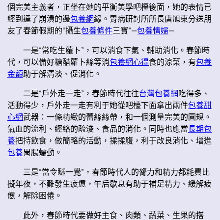
個完美主義者，正坐在她的平衡美學吧檯後面，她的表情已
經到達了崩潰的邊
包養網
緣。胃病研討所所長唐旭東分送朋
友了春節假期的“攝生
包養條件
三寶”—
包養情婦
—
一是“常吃生蘿卜”，可以消食下氣、輔助消化。春節時
代，可以備好糖醋蘿卜絲等消
包養網心得
食的涼菜，有
包養
金額
助于解清淡、促消化。
二是“戶外走一走”，春節時代往往
台灣包養網
吃得多、
活動得少，戶外走一走有利于她從吧檯下面拿出兩件
包養甜
心網
武器：一條精緻的蕾絲絲帶，和一個測量完美的圓規。
氣血的流利、經絡的疏浚、食品的消化。同時也應當
長期包
養
把持飲食，做簡略的活動，揉揉腹，利于改良消化、增進
包養
胃腸蠕動。
三是“當令瞇一覺”，春節時代人的膂力和精力都耗費比
擬年夜，不難發生疲憊，午后歇息有助于補足精力、緩解疲
憊，解除困倦。
此外，春節時代要做好主食、肉類、蔬菜、生果的搭