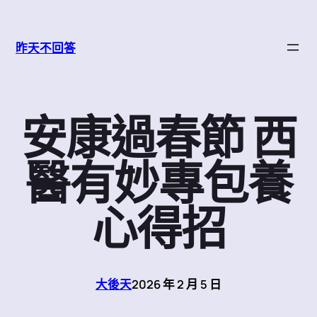
跳
至
昨天不回答
主
要
內
容
安康過春節 西
醫有妙專包養
心得招
大後天
2026 年 2 月 5 日