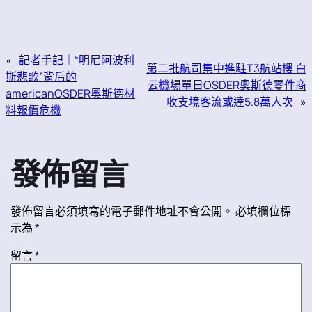
«
記者手記｜“明尼阿波利
第二批航司集中進駐T3航站樓 白
斯悲歌”背后的
云機場單日OSDER奧斯德零件商
americanOSDER奧斯德材
收支境客流或達5.8萬人次
»
料報價危機
發佈留言
發佈留言必須填寫的電子郵件地址不會公開。
必填欄位標
示為
*
留言
*