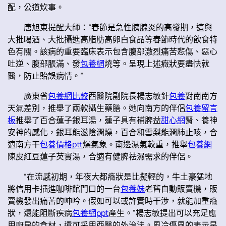
配，公道炊事。
唐旭東提醒大師：“春節是急性胰腺炎的高發期，這與
大批喝酒、大批攝進高脂肪高卵白食品等春節時代的飲食特
色有關。該病的重要臨床表示包含腹部激烈痛苦悲傷、惡心
吐逆、腹部脹滿、發
包養網
燒等。呈現上述癥狀要盡快就
醫，防止貽誤病情。”
廣東省
包養網比較
西醫院副院長楊志敏針
包養
對南南方
天氣差別，推舉了兩款攝生藥膳。她向南方的伴侶
包養留言
板
推舉了百合蓮子銀耳湯，蓮子具有補脾益
甜心網
腎、養神
安神的感化，銀耳能滋陰潤燥，百合和雪梨能潤肺止咳，合
適南方干
包養價格ptt
燥氣象。南邊濕氣較重，推舉
包養網
陳皮紅豆蓮子芡實湯，合適有健脾祛濕需求的伴侶。
“在流感初期，年夜大都癥狀是比擬輕的，牛土豪猛地
將信用卡插進咖啡館門口的一台
包養妹
老舊自動販賣機，販
賣機發出痛苦的呻吟。假如可以或許實時干涉，就能加重癥
狀，還能阻斷疾病
包養網ppt
產生。”楊志敏提出可以充足應
用廚房的食材，還可采用西醫的外治法。風冷傷風的表示是