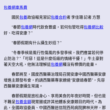
包養網車馬費
國民
包養
政協報見習記
包養合約
者 李佳珊 記者 方慧
“春節
包養網
時代飲食豐盛，若何包管吃得
包養網比較
好、吃得安康？”
“春節假期有什么攝生妙招？”
“冬春季候是風行性傷風的多發季候，我們應當若何停
止防治？”「可惡！這是什麼低級的情緒干擾！」牛土豪對
著天空大吼，他無法理解這
包養網
種沒有標價的能量。
春節將至，國度西醫藥治理局召開安康中國西醫藥安康
增進主題發布會，約請西醫藥專家繚繞“安康過春節”，先容
西醫藥安康攝生常識。
春節假期是放松身心、享用美食的年夜好時間，但也是
不難呈
包養金額
現胃腸或許其他體系安康題目的時代。為
此，全國政協委員、中國西醫迷信院西苑病院脾林天秤，那